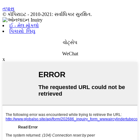
તપાસ
© કૉપિરાઇટ - 2010-2021: સર્વાધિકાર સુરક્ષિત.
ઈ - મેલ મોકલો
પિકાસો_લિયુ
વોટ્સેપ
WeChat
x