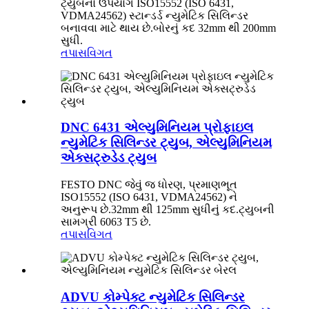
ટ્યુબનો ઉપયોગ ISO15552 (ISO 6431,
VDMA24562) સ્ટાન્ડર્ડ ન્યુમેટિક સિલિન્ડર
બનાવવા માટે થાય છે.બોરનું કદ 32mm થી 200mm
સુધી.
તપાસ
વિગત
DNC 6431 એલ્યુમિનિયમ પ્રોફાઇલ
ન્યુમેટિક સિલિન્ડર ટ્યુબ, એલ્યુમિનિયમ
એક્સટ્રુડેડ ટ્યુબ
FESTO DNC જેવું જ ધોરણ, પ્રમાણભૂત
ISO15552 (ISO 6431, VDMA24562) ને
અનુરૂપ છે.32mm થી 125mm સુધીનું કદ.ટ્યુબની
સામગ્રી 6063 T5 છે.
તપાસ
વિગત
ADVU કોમ્પેક્ટ ન્યુમેટિક સિલિન્ડર