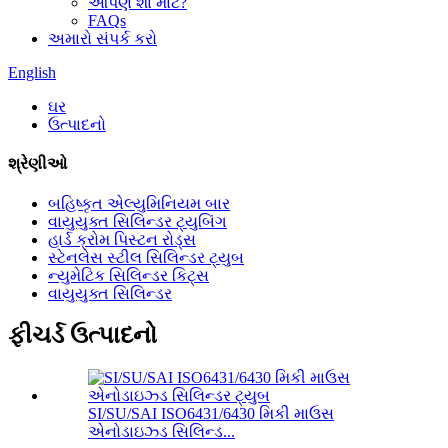
આપણે શા માટે?
FAQs
અમારો સંપર્ક કરો
English
ઘર
ઉત્પાદનો
શ્રેણીઓ
બહિષ્કૃત એલ્યુમિનિયમ બાર
વાયુયુક્ત સિલિન્ડર ટ્યુબિંગ
હાર્ડ ક્રોમ પિસ્ટન રોડ્સ
સ્ટેનલેસ સ્ટીલ સિલિન્ડર ટ્યુબ
ન્યુમેટિક સિલિન્ડર કિટ્સ
વાયુયુક્ત સિલિન્ડર
ફીચર્ડ ઉત્પાદનો
SI/SU/SAI ISO6431/6430 મિકી માઉસ
એનોડાઇઝ્ડ સિલિન્ડ...