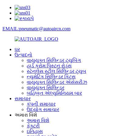
EMAIL:pneumatic@autoaircn.com
ઘર
ઉત્પાદનો
વાયુયુક્ત સિલિન્ડર ટ્યુબિંગ
હાર્ડ ક્રોમ પિસ્ટન રોડ્સ
સ્ટેનલેસ સ્ટીલ સિલિન્ડર ટ્યુબ
ન્યુમેટિક સિલિન્ડર કિટ્સ
વાયુયુક્ત સિલિન્ડર એસેસરીઝ
વાયુયુક્ત સિલિન્ડર
બહિષ્કૃત એલ્યુમિનિયમ બાર
સમાચાર
કંપની સમાચાર
ઉદ્યોગ સમાચાર
અમારા વિશે
અમારા વિશે
ફેક્ટરી
ઇતિહાસ