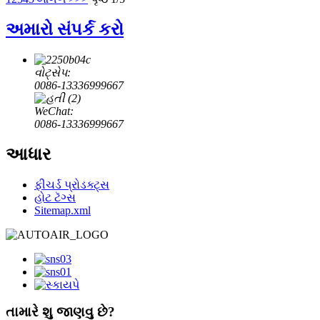
અમારો સંપર્ક કરો
વોટ્સેપ:
0086-13336999667
WeChat:
0086-13336999667
આધાર
ફીચર્ડ પ્રોડક્ટ્સ
હોટ ટૅગ્સ
Sitemap.xml
તામારે શુ જાણવુ છે?