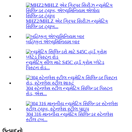
MHZ2/MHLZ એર ગ્રિપર સિરીઝ ન્યુમેટિક
સિલિન્ડર ટ્યુબ...
બહિષ્કૃત એલ્યુમિનિયમ બાર
ન્યુમેટિક સીલ માટે S45C હાર્ડ ક્રોમ પ્લેટેડ
પિસ્ટન રોડ...
304 સ્ટેનલેસ સ્ટીલ ન્યુમેટિક સિલિન્ડર પિસ્ટન
રોડ, એસ...
304 316 માનનીય ન્યુમેટિક સિલિન્ડર સ્ટેનલેસ
સ્ટીલ ટબ...
ઉત્પાદનો