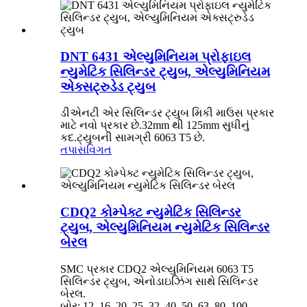
DNT 6431 એલ્યુમિનિયમ પ્રોફાઇલ
ન્યુમેટિક સિલિન્ડર ટ્યુબ, એલ્યુમિનિયમ
એક્સટ્રુડેડ ટ્યુબ
ડીએનટી એર સિલિન્ડર ટ્યુબ મિકી માઉસ પ્રકાર
માટે નવો પ્રકાર છે.32mm થી 125mm સુધીનું
કદ.ટ્યુબની સામગ્રી 6063 T5 છે.
તપાસ
વિગત
CDQ2 કોમ્પેક્ટ ન્યુમેટિક સિલિન્ડર
ટ્યુબ, એલ્યુમિનિયમ ન્યુમેટિક સિલિન્ડર
બેરલ
SMC પ્રકાર CDQ2 એલ્યુમિનિયમ 6063 T5
સિલિન્ડર ટ્યુબ, એનોડાઇઝિંગ સાથે સિલિન્ડર
બેરલ.
બોર: 12, 16, 20, 25, 32, 40, 50, 63, 80, 100