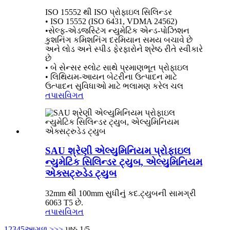
ISO 15552 થી ISO પ્રોફાઇલ સિલિન્ડર
• ISO 15552 (ISO 6431, VDMA 24562)
•સેલ્ફ-એડજસ્ટિંગ ન્યુમેટિક એન્ડ-પોઝિશન
કુશનિંગ કમિશનિંગ દરમિયાન સમય બચાવે છે
અને લોડ અને સ્પીડ ફેરફારોને શ્રેષ્ઠ રીતે સ્વીકારે
છે
• બે સેન્સર સ્લોટ સાથે પ્રમાણભૂત પ્રોફાઇલ
• લિથિયમ-આયન બેટરીના ઉત્પાદન માટે
ઉત્પાદન સુવિધાઓ માટે ભલામણ કરેલ ચલ
તપાસ
વિગત
SAU શ્રેણી એલ્યુમિનિયમ પ્રોફાઇલ
ન્યુમેટિક સિલિન્ડર ટ્યુબ, એલ્યુમિનિયમ
એક્સટ્રુડેડ ટ્યુબ
32mm થી 100mm સુધીનું કદ.ટ્યુબની સામગ્રી
6063 T5 છે.
તપાસ
વિગત
1
2
3
4
5
આગળ >
>>
પૃષ્ઠ 1/5