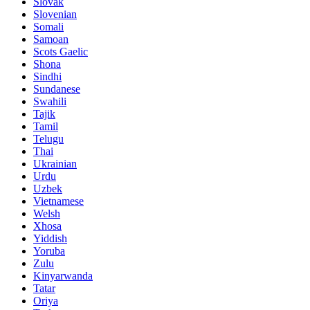
Slovak
Slovenian
Somali
Samoan
Scots Gaelic
Shona
Sindhi
Sundanese
Swahili
Tajik
Tamil
Telugu
Thai
Ukrainian
Urdu
Uzbek
Vietnamese
Welsh
Xhosa
Yiddish
Yoruba
Zulu
Kinyarwanda
Tatar
Oriya