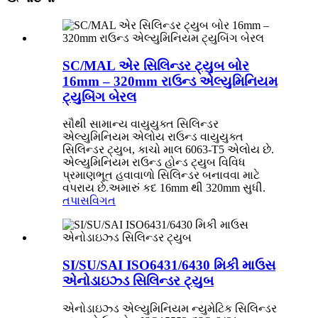
SC/MAL એર સિલિન્ડર ટ્યુબ બોર
16mm – 320mm રાઉન્ડ એલ્યુમિનિયમ
ટ્યુબિંગ બેરલ
સૌથી સામાન્ય વાયુયુક્ત સિલિન્ડર
એલ્યુમિનિયમ એલોય રાઉન્ડ વાયુયુક્ત
સિલિન્ડર ટ્યુબ, કાચો માલ 6063-T5 એલોય છે.
એલ્યુમિનિયમ રાઉન્ડ હોન્ડ ટ્યુબ વિવિધ
પ્રમાણભૂત હવાવાળો સિલિન્ડર બનાવવા માટે
વપરાય છે.અમારું કદ 16mm થી 320mm સુધી.
તપાસ
વિગત
SI/SU/SAI ISO6431/6430 મિકી માઉસ
એનોડાઇઝ્ડ સિલિન્ડર ટ્યુબ
એનોડાઇઝ્ડ એલ્યુમિનિયમ ન્યુમેટિક સિલિન્ડર