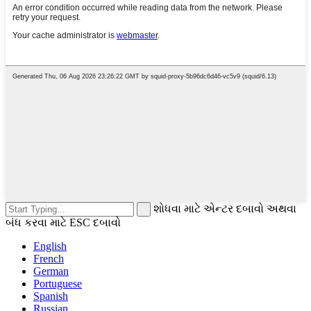
શોધવા માટે એન્ટર દબાવો અથવા
બંધ કરવા માટે ESC દબાવો
English
French
German
Portuguese
Spanish
Russian