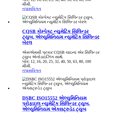
મીમી.
તપાસ
વિગત
CQSB કોમ્પેક્ટ ન્યુમેટિક સિલિન્ડર
ટ્યુબ, એલ્યુમિનિયમ ન્યુમેટિક સિલિન્ડર
બેરલ
એસએમસી પ્રકાર CQSB ચાઇના એર સિલિન્ડર
ટ્યુબ એનોડાઇઝિંગ સાથે.
બોર: 12, 16, 20, 25, 32, 40, 50, 63, 80, 100
મીમી.
તપાસ
વિગત
DSBC ISO15552 એલ્યુમિનિયમ
પ્રોફાઇલ ન્યુમેટિક સિલિન્ડર ટ્યુબ,
એલ્યુમિનિયમ એક્સટ્રુડેડ ટ્યુબ