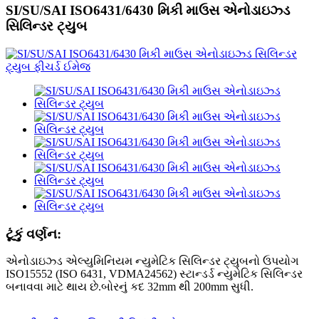
SI/SU/SAI ISO6431/6430 મિકી માઉસ એનોડાઇઝ્ડ
સિલિન્ડર ટ્યુબ
ટૂંકું વર્ણન:
એનોડાઇઝ્ડ એલ્યુમિનિયમ ન્યુમેટિક સિલિન્ડર ટ્યુબનો ઉપયોગ
ISO15552 (ISO 6431, VDMA24562) સ્ટાન્ડર્ડ ન્યુમેટિક સિલિન્ડર
બનાવવા માટે થાય છે.બોરનું કદ 32mm થી 200mm સુધી.