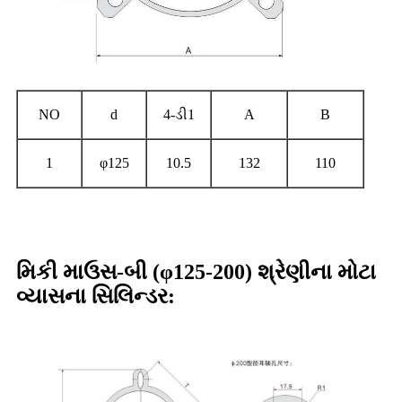
NO
d
4-ડી1
A
B
1
φ125
10.5
132
110
મિકી માઉસ-બી (φ125-200) શ્રેણીના મોટા
વ્યાસના સિલિન્ડર: