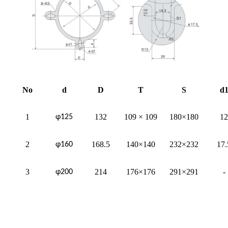
No
d
D
T
S
d
1
132
109 × 109
180×180
12
φ125
2
168.5
140×140
232×232
17.
φ160
3
214
176×176
291×291
-
φ200