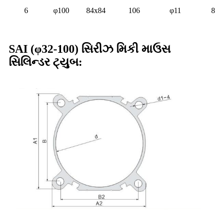
6
φ100
84x84
106
φ11
8
SAI (φ32-100) સિરીઝ મિકી માઉસ
સિલિન્ડર ટ્યુબ: