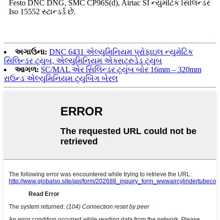
Festo DNC DNG, SMC CP96S(d), Airtac SI ન્યુમેટિક સિલિન્ડર
Iso 15552 સ્ટાન્ડર્ડ છે.
અગાઉના:
DNC 6431 એલ્યુમિનિયમ પ્રોફાઇલ ન્યુમેટિક
સિલિન્ડર ટ્યુબ, એલ્યુમિનિયમ એક્સટ્રુડેડ ટ્યુબ
આગળ:
SC/MAL એર સિલિન્ડર ટ્યુબ બોર 16mm – 320mm
રાઉન્ડ એલ્યુમિનિયમ ટ્યુબિંગ બેરલ