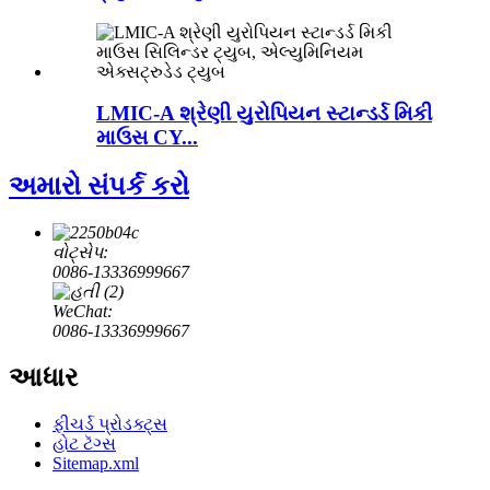
LMIC-A શ્રેણી યુરોપિયન સ્ટાન્ડર્ડ મિકી
માઉસ CY...
અમારો સંપર્ક કરો
વોટ્સેપ:
0086-13336999667
WeChat:
0086-13336999667
આધાર
ફીચર્ડ પ્રોડક્ટ્સ
હોટ ટૅગ્સ
Sitemap.xml