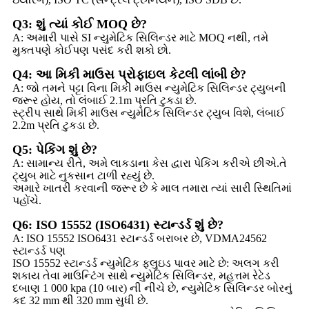
Q3: શું ત્યાં કોઈ MOQ છે?
A: અમારી પાસે SI ન્યુમેટિક સિલિન્ડર માટે MOQ નથી, તમે
મુક્તપણે કોઈપણ પસંદ કરી શકો છો.
Q4: આ મિકી માઉસ પ્રોફાઇલ કેટલી લાંબી છે?
A: જો તમને પટ્ટા વિના મિકી માઉસ ન્યુમેટિક સિલિન્ડર ટ્યુબની
જરૂર હોય, તો લંબાઈ 2.1m પ્રતિ ટુકડા છે.
સ્ટ્રીપ સાથે મિકી માઉસ ન્યુમેટિક સિલિન્ડર ટ્યુબ વિશે, લંબાઈ
2.2m પ્રતિ ટુકડા છે.
Q5: પેકિંગ શું છે?
A: સામાન્ય રીતે, અમે લાકડાના કેસ દ્વારા પેકિંગ કરીએ છીએ.તે
ટ્યુબ માટે નુકસાન ટાળી રહ્યું છે.
અમારે ખાતરી કરવાની જરૂર છે કે માલ તમારા ત્યાં સારી સ્થિતિમાં
પહોંચે.
Q6: ISO 15552 (ISO6431) સ્ટાન્ડર્ડ શું છે?
A: ISO 15552 ISO6431 સ્ટાન્ડર્ડ બરાબર છે, VDMA24562
સ્ટાન્ડર્ડ પણ
ISO 15552 સ્ટાન્ડર્ડ ન્યુમેટિક ફ્લુઇડ પાવર માટે છે: અલગ કરી
શકાય તેવા માઉન્ટિંગ સાથે ન્યુમેટિક સિલિન્ડર, મહત્તમ રેટેડ
દબાણ 1 000 kpa (10 બાર) ની નીચે છે, ન્યુમેટિક સિલિન્ડર બોરનું
કદ 32 mm થી 320 mm સુધી છે.