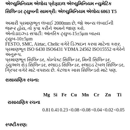
એલ્યુમિનિયમ એલોય પ્રોફાઇલ એલ્યુમિનિયમ ન્યુમેટિક
સિલિન્ડર ટ્યુબની સામગ્રી: એલ્યુમિનિયમ એલોય 6063 T5
અમારી પ્રમાણભૂત લંબાઈ 2000mm છે, જો અન્ય લંબાઈની
જરૂર હોય, તો કૃપા કરીને અમને જાણ કરો.
એનોડાઇઝ્ડ સપાટી: આંતરિક ટ્યુબ-15±5μm બાહ્ય
ટ્યુબ-10±5μm
FESTO, SMC, Airtac, Chelic વગેરે ડિઝાઇન કરવા માટેના કરાર.
પ્રમાણભૂત ISO 6430 ISO6431 VDMA 24562 ISO15552 વગેરેને
અનુરૂપ.
પ્રમાણભૂત સિલિન્ડર, કોમ્પેક્ટ સિલિન્ડર, મિની સિલિન્ડર,
ડ્યુઅલ રોડ સિલિન્ડર, સ્લાઇડ સિલિન્ડર, સ્લાઇડ ટેબલ સિલિન્ડર,
ગ્રિપર વગેરે માટે વપરાય છે. કેટલાક ખાસ સિલિન્ડરો માટે પણ.
રાસાયણિક રચના:
Mg
Si
Fe
Cu
Mn
Cr
Zn
Ti
રાસાયણિક રચના
0.81
0.41
0.23
<0.08
<0.08
<0.04
<0.02
<0.05
સ્પષ્ટીકરણ: