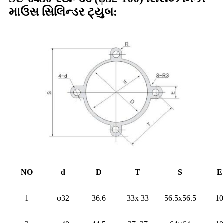
માઉસ સિલિન્ડર ટ્યુબ:
NO
d
D
T
S
E
1
φ32
36.6
33x 33
56.5x56.5
10