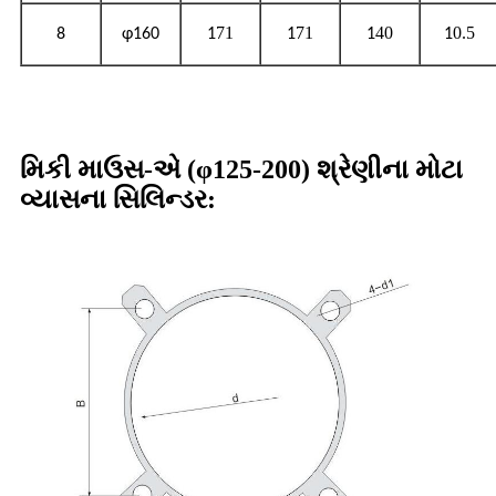
71
71
40
0.5
8
φ160
1
1
1
1
મિકી માઉસ-એ (φ125-200) શ્રેણીના મોટા
વ્યાસના સિલિન્ડર: