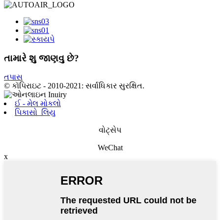
તામારે શુ જાણવુ છે?
તપાસ
© કૉપિરાઇટ - 2010-2021: સર્વાધિકાર સુરક્ષિત.
ઈ - મેલ મોકલો
પિકાસો_લિયુ
વોટ્સેપ
WeChat
x