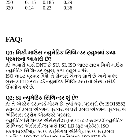
250
0.115
0.185
0.29
320
0.14
0.23
0.36
FAQ:
Q1: મિકી માઉસ ન્યુમેટિક સિલિન્ડર ટ્યુબમાં કયા
પ્રકારના આકારો છે?
A: અમારી પાસે DNT છે.SU, SI, ISO લાઇટ ટાઇપ મિકી માઉસ
ન્યુમેટિક સિલિન્ડર ટ્યુબ, SAI ટ્યુબ વગેરે.
ISO લાઇટ પ્રકાર વિશે, તે સેન્સર ચેનલ સાથે છે અને પાર્કર
બ્રાન્ડ P1D સ્ટાન્ડર્ડ ન્યુમેટિક સિલિન્ડર તેનો બેરલ તરીકે
ઉપયોગ કરે છે.
Q2: SI ન્યુમેટિક સિલિન્ડર શું છે?
A: તે એરટેક સ્ટાન્ડર્ડ મોડલ છે, ત્યાં ઘણા પ્રકારો છે: ISO15552
સ્ટાન્ડર્ડ ડબલ એક્શન પ્રકાર, બે ધરી ડબલ એક્શન પ્રકાર, બે
એક્સિસ સ્ટ્રોક એડજસ્ટ પ્રકાર.
ન્યુમેટિક સિલિન્ડર એસેસરીઝ (ISO15552 સ્ટાન્ડર્ડ ન્યુમેટિક
સિલિન્ડર એસેસરીઝ) પાસે ISO LB (ફૂટ બ્રેકેટ), ISO
FA/FB(ફ્લેંજ), ISO CA (સિંગલ એરિંગ), ISO CB (ડબલ
ઇયરિંગ), ISO TC (સેન્ટ્રલ ટ્રુનિયન), ISO SDB છે.