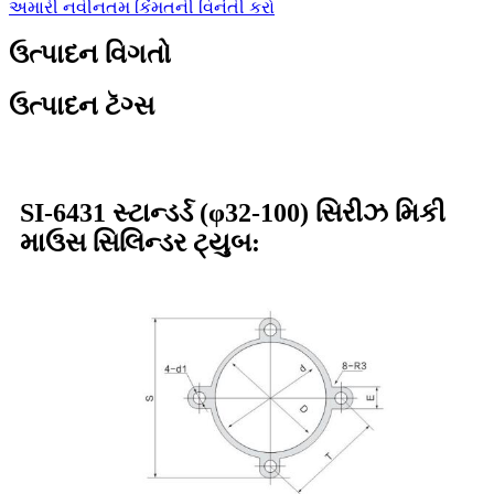
અમારી નવીનતમ કિંમતની વિનંતી કરો
ઉત્પાદન વિગતો
ઉત્પાદન ટૅગ્સ
SI-6431 સ્ટાન્ડર્ડ (φ32-100) સિરીઝ મિકી
માઉસ સિલિન્ડર ટ્યુબ: