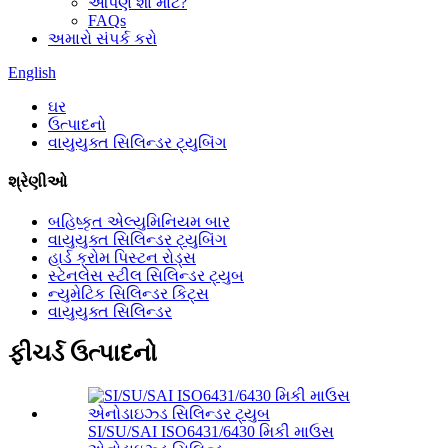
આપણે શા માટે?
FAQs
અમારો સંપર્ક કરો
English
ઘર
ઉત્પાદનો
વાયુયુક્ત સિલિન્ડર ટ્યુબિંગ
શ્રેણીઓ
બહિષ્કૃત એલ્યુમિનિયમ બાર
વાયુયુક્ત સિલિન્ડર ટ્યુબિંગ
હાર્ડ ક્રોમ પિસ્ટન રોડ્સ
સ્ટેનલેસ સ્ટીલ સિલિન્ડર ટ્યુબ
ન્યુમેટિક સિલિન્ડર કિટ્સ
વાયુયુક્ત સિલિન્ડર
ફીચર્ડ ઉત્પાદનો
SI/SU/SAI ISO6431/6430 મિકી માઉસ