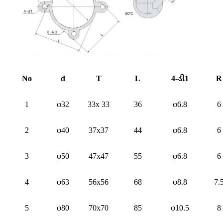
No
d
T
L
4-ડી1
R
1
φ32
33x 33
36
φ6.8
6
2
φ40
37x37
44
φ6.8
6
3
φ50
47x47
55
φ6.8
6
4
φ63
56x56
68
φ8.8
7.
5
φ80
70x70
85
φ10.5
8