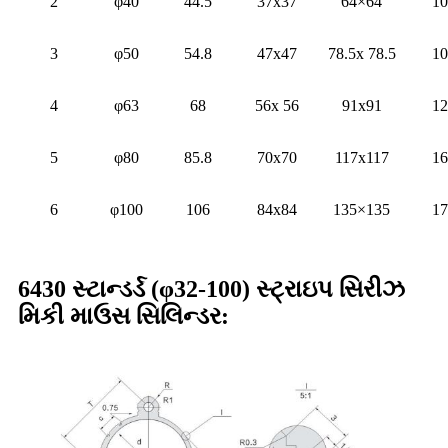
2
φ40
44.5
37x37
64×64
10
3
φ50
54.8
47x47
78.5x 78.5
10
4
φ63
68
56x 56
91x91
12
5
φ80
85.8
70x70
117x117
16
6
φ100
106
84x84
135×135
17
6430 સ્ટાન્ડર્ડ (φ32-100) સ્ટ્રાઇપ સિરીઝ
મિકી માઉસ સિલિન્ડર: