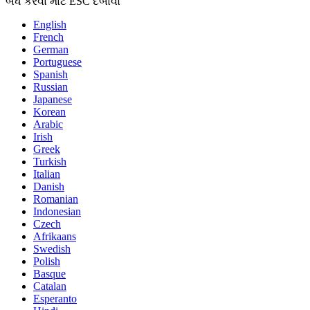
બંધ કરવા માટે ESC દબાવો
English
French
German
Portuguese
Spanish
Russian
Japanese
Korean
Arabic
Irish
Greek
Turkish
Italian
Danish
Romanian
Indonesian
Czech
Afrikaans
Swedish
Polish
Basque
Catalan
Esperanto