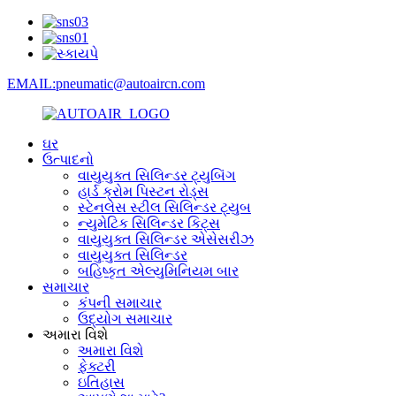
EMAIL:pneumatic@autoaircn.com
ઘર
ઉત્પાદનો
વાયુયુક્ત સિલિન્ડર ટ્યુબિંગ
હાર્ડ ક્રોમ પિસ્ટન રોડ્સ
સ્ટેનલેસ સ્ટીલ સિલિન્ડર ટ્યુબ
ન્યુમેટિક સિલિન્ડર કિટ્સ
વાયુયુક્ત સિલિન્ડર એસેસરીઝ
વાયુયુક્ત સિલિન્ડર
બહિષ્કૃત એલ્યુમિનિયમ બાર
સમાચાર
કંપની સમાચાર
ઉદ્યોગ સમાચાર
અમારા વિશે
અમારા વિશે
ફેક્ટરી
ઇતિહાસ