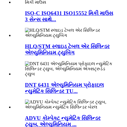
ISO-C ISO6431 ISO15552 મિકી માઉસ
3 સેન્સ સાથે...
HLQ/STM સ્લાઇડ ટેબલ એર સિલિન્ડર
એલ્યુમિનિયમ ટ્યુબિંગ
DNT 6431 એલ્યુમિનિયમ પ્રોફાઇલ
ન્યુમેટિક સિલિન્ડર TU...
ADVU કોમ્પેક્ટ ન્યુમેટિક સિલિન્ડર
ટ્યુબ, એલ્યુમિનિયમ ...