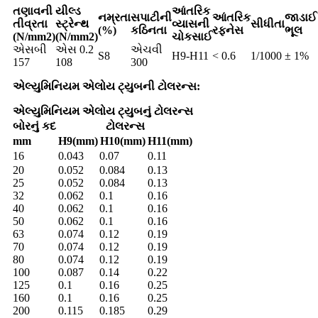
તણાવની
યીલ્ડ
આંતરિક
નમ્રતા
સપાટીની
આંતરિક
જાડાઈ
તીવ્રતા
સ્ટ્રેન્થ
વ્યાસની
સીધીતા
(%)
કઠિનતા
રફનેસ
ભૂલ
(N/mm2)
(N/mm2)
ચોકસાઈ
એસબી
એસ 0.2
એચવી
S8
H9-H11
< 0.6
1/1000
± 1%
157
108
300
એલ્યુમિનિયમ એલોય ટ્યુબની ટોલરન્સ:
એલ્યુમિનિયમ એલોય ટ્યુબનું ટોલરન્સ
બોરનું કદ
ટોલરન્સ
mm
H9(mm)
H10(mm)
H11(mm)
16
0.043
0.07
0.11
20
0.052
0.084
0.13
25
0.052
0.084
0.13
32
0.062
0.1
0.16
40
0.062
0.1
0.16
50
0.062
0.1
0.16
63
0.074
0.12
0.19
70
0.074
0.12
0.19
80
0.074
0.12
0.19
100
0.087
0.14
0.22
125
0.1
0.16
0.25
160
0.1
0.16
0.25
200
0.115
0.185
0.29