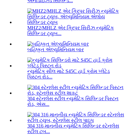
એનોડાઇઝ્ડ સિલિન્ડ...
MHZ2/MHLZ એર ગ્રિપર સિરીઝ ન્યુમેટિક
સિલિન્ડર ટ્યુબ...
બહિષ્કૃત એલ્યુમિનિયમ બાર
ન્યુમેટિક સીલ માટે S45C હાર્ડ ક્રોમ પ્લેટેડ
પિસ્ટન રોડ...
304 સ્ટેનલેસ સ્ટીલ ન્યુમેટિક સિલિન્ડર પિસ્ટન
રોડ, એસ...
304 316 માનનીય ન્યુમેટિક સિલિન્ડર સ્ટેનલેસ
સ્ટીલ ટબ...