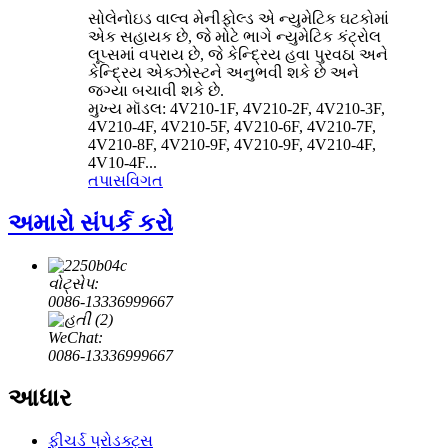
સોલેનોઇડ વાલ્વ મેનીફોલ્ડ એ ન્યુમેટિક ઘટકોમાં
એક સહાયક છે, જે મોટે ભાગે ન્યુમેટિક કંટ્રોલ
લૂપ્સમાં વપરાય છે, જે કેન્દ્રિય હવા પુરવઠા અને
કેન્દ્રિય એક્ઝોસ્ટને અનુભવી શકે છે અને
જગ્યા બચાવી શકે છે.
મુખ્ય મૉડલ: 4V210-1F, 4V210-2F, 4V210-3F,
4V210-4F, 4V210-5F, 4V210-6F, 4V210-7F,
4V210-8F, 4V210-9F, 4V210-9F, 4V210-4F,
4V10-4F...
તપાસ
વિગત
અમારો સંપર્ક કરો
વોટ્સેપ:
0086-13336999667
WeChat:
0086-13336999667
આધાર
ફીચર્ડ પ્રોડક્ટ્સ