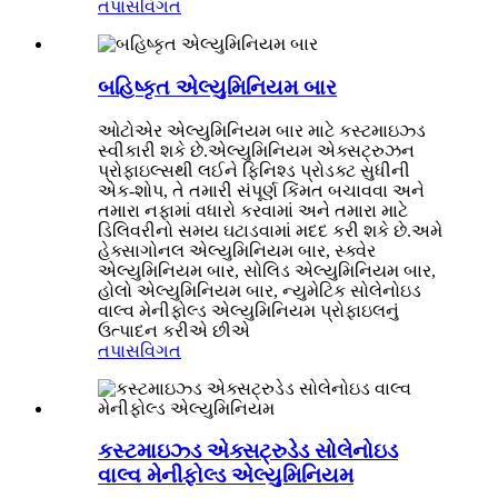
તપાસ
વિગત
બહિષ્કૃત એલ્યુમિનિયમ બાર
ઓટોએર એલ્યુમિનિયમ બાર માટે કસ્ટમાઇઝ્ડ
સ્વીકારી શકે છે.એલ્યુમિનિયમ એક્સટ્રુઝન
પ્રોફાઇલ્સથી લઈને ફિનિશ્ડ પ્રોડક્ટ સુધીની
એક-શોપ, તે તમારી સંપૂર્ણ કિંમત બચાવવા અને
તમારા નફામાં વધારો કરવામાં અને તમારા માટે
ડિલિવરીનો સમય ઘટાડવામાં મદદ કરી શકે છે.અમે
હેક્સાગોનલ એલ્યુમિનિયમ બાર, સ્ક્વેર
એલ્યુમિનિયમ બાર, સોલિડ એલ્યુમિનિયમ બાર,
હોલો એલ્યુમિનિયમ બાર, ન્યુમેટિક સોલેનોઇડ
વાલ્વ મેનીફોલ્ડ એલ્યુમિનિયમ પ્રોફાઇલનું
ઉત્પાદન કરીએ છીએ
તપાસ
વિગત
કસ્ટમાઇઝ્ડ એક્સટ્રુડેડ સોલેનોઇડ
વાલ્વ મેનીફોલ્ડ એલ્યુમિનિયમ