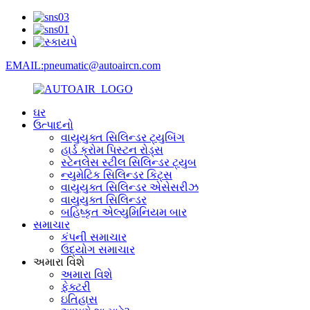
EMAIL:pneumatic@autoaircn.com
ઘર
ઉત્પાદનો
વાયુયુક્ત સિલિન્ડર ટ્યુબિંગ
હાર્ડ ક્રોમ પિસ્ટન રોડ્સ
સ્ટેનલેસ સ્ટીલ સિલિન્ડર ટ્યુબ
ન્યુમેટિક સિલિન્ડર કિટ્સ
વાયુયુક્ત સિલિન્ડર એસેસરીઝ
વાયુયુક્ત સિલિન્ડર
બહિષ્કૃત એલ્યુમિનિયમ બાર
સમાચાર
કંપની સમાચાર
ઉદ્યોગ સમાચાર
અમારા વિશે
અમારા વિશે
ફેક્ટરી
ઇતિહાસ