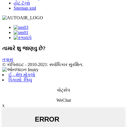
હોટ ટૅગ્સ
Sitemap.xml
તામારે શુ જાણવુ છે?
તપાસ
© કૉપિરાઇટ - 2010-2021: સર્વાધિકાર સુરક્ષિત.
ઈ - મેલ મોકલો
પિકાસો_લિયુ
વોટ્સેપ
WeChat
x