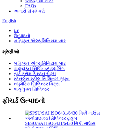
આપણે શા માટે?
FAQs
અમારો સંપર્ક કરો
English
ઘર
ઉત્પાદનો
બહિષ્કૃત એલ્યુમિનિયમ બાર
શ્રેણીઓ
બહિષ્કૃત એલ્યુમિનિયમ બાર
વાયુયુક્ત સિલિન્ડર ટ્યુબિંગ
હાર્ડ ક્રોમ પિસ્ટન રોડ્સ
સ્ટેનલેસ સ્ટીલ સિલિન્ડર ટ્યુબ
ન્યુમેટિક સિલિન્ડર કિટ્સ
વાયુયુક્ત સિલિન્ડર
ફીચર્ડ ઉત્પાદનો
SI/SU/SAI ISO6431/6430 મિકી માઉસ