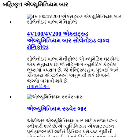
બહિષ્કૃત એલ્યુમિનિયમ બાર
4V100/4V200 એક્સટ્રુડ
એલ્યુમિનિયમ બાર સોલેનોઇડ વાલ્વ
મેનિફોલ્ડ
સોલેનોઇડ વાલ્વ મેનીફોલ્ડ એ ન્યુમેટિક ઘટકોમાં
એક સહાયક છે, જે મોટે ભાગે ન્યુમેટિક કંટ્રોલ
લૂપ્સમાં વપરાય છે, જે કેન્દ્રિય હવા પુરવઠા અને
કેન્દ્રિય એક્ઝોસ્ટને અનુભવી શકે છે અને
જગ્યા બચાવી શકે છે.
તપાસ
વિગત
એલ્યુમિનિયમ સ્ક્વેર બાર
ઓટોએર એલ્યુમિનિયમ બાર માટે કસ્ટમાઇઝ્ડ
સ્વીકારી શકે છે.એલ્યુમિનિયમ એક્સટ્રુઝન
પ્રોફાઇલ્સથી લઈને ફિનિશ્ડ પ્રોડક્ટ સુધીની