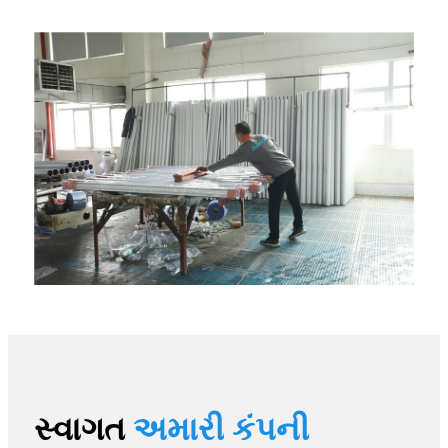
સ્વાગત
અમારી કંપની