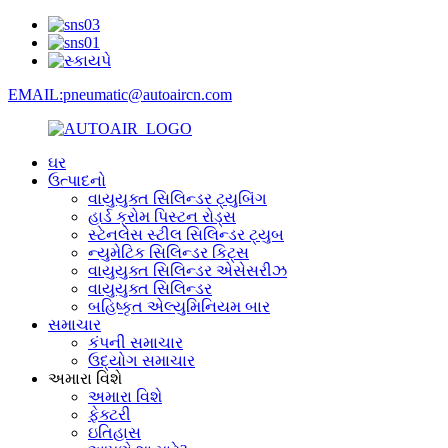
EMAIL:pneumatic@autoaircn.com
ઘર
ઉત્પાદનો
વાયુયુક્ત સિલિન્ડર ટ્યુબિંગ
હાર્ડ ક્રોમ પિસ્ટન રોડ્સ
સ્ટેનલેસ સ્ટીલ સિલિન્ડર ટ્યુબ
ન્યુમેટિક સિલિન્ડર કિટ્સ
વાયુયુક્ત સિલિન્ડર એસેસરીઝ
વાયુયુક્ત સિલિન્ડર
બહિષ્કૃત એલ્યુમિનિયમ બાર
સમાચાર
કંપની સમાચાર
ઉદ્યોગ સમાચાર
અમારા વિશે
અમારા વિશે
ફેક્ટરી
ઇતિહાસ