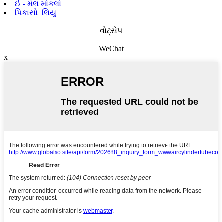
ઈ - મેલ મોકલો
પિકાસો_લિયુ
વોટ્સેપ
WeChat
x