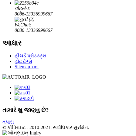
વોટ્સેપ:
0086-13336999667
WeChat:
0086-13336999667
આધાર
ફીચર્ડ પ્રોડક્ટ્સ
હોટ ટૅગ્સ
Sitemap.xml
તામારે શુ જાણવુ છે?
તપાસ
© કૉપિરાઇટ - 2010-2021: સર્વાધિકાર સુરક્ષિત.