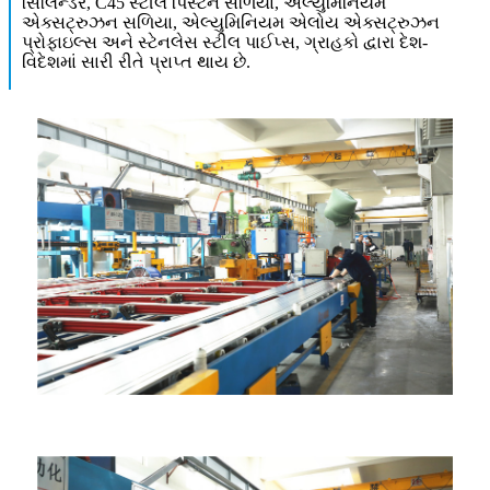
સિલિન્ડર, C45 સ્ટીલ પિસ્ટન સળિયા, એલ્યુમિનિયમ
એક્સટ્રુઝન સળિયા, એલ્યુમિનિયમ એલોય એક્સટ્રુઝન
પ્રોફાઇલ્સ અને સ્ટેનલેસ સ્ટીલ પાઈપ્સ, ગ્રાહકો દ્વારા દેશ-
વિદેશમાં સારી રીતે પ્રાપ્ત થાય છે.