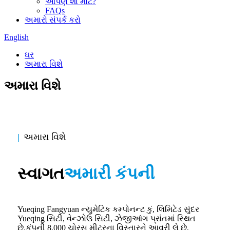
આપણે શા માટે?
FAQs
અમારો સંપર્ક કરો
English
ઘર
અમારા વિશે
અમારા વિશે
|
અમારા વિશે
સ્વાગત
અમારી કંપની
Yueqing Fangyuan ન્યુમેટિક કમ્પોનન્ટ કું, લિમિટેડ સુંદર
Yueqing સિટી, વેન્ઝોઉ સિટી, ઝેજીઆંગ પ્રાંતમાં સ્થિત
છે.કંપની 8,000 ચોરસ મીટરના વિસ્તારને આવરી લે છે,