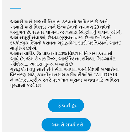
અમારી પાસે માલની નિકાસ કરવાનો અધિકાર છે અને
અમારી પાસે વિકાસ અને ઉત્પાદનનો લગભગ 20 વર્ષનો
અનુભવ છે.પરસ્પર લાભના વ્યવસાય સિદ્ધાંતનું પાલન કરીને,
અમે સંપૂર્ણ સેવાઓ, ઉચ્ચ-ગુણવત્તાવાળા ઉત્પાદનો અને
સ્પર્ધાત્મક કિંમતો ધરાવતા ગ્રાહકોમાં સારી પ્રતિષ્ઠાનો આનંદ
માણીએ છીએ.
અમારા વાર્ષિક ઉત્પાદનનો 40% વિદેશમાં નિકાસ કરવામાં
આવે છે, જેમ કે બ્રાઝિલ, આર્જેન્ટિના, રશિયા, મિડ-માર્કેટ,
એશિયા... અમારા મુખ્ય બજારો છે
ગ્રાહકોને વધુ સારી રીતે સેવા આપવા અને વિદેશી બજારોના
વિસ્તરણ માટે, કંપનીના તમામ કર્મચારીઓએ "AUTOAIR"
ને આંતરરાષ્ટ્રીય સ્તરે પ્રખ્યાત બ્રાન્ડ બનવા માટે અવિરત
પ્રયાસો કર્યા છે!
ફેક્ટરી ટૂર
અમારો સંપર્ક કરો