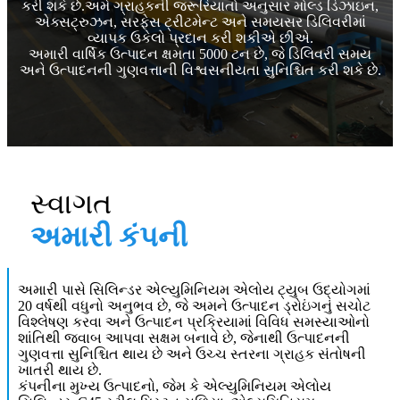
કરી શકે છે.અમે ગ્રાહકની જરૂરિયાતો અનુસાર મોલ્ડ ડિઝાઇન,
એક્સટ્રુઝન, સરફેસ ટ્રીટમેન્ટ અને સમયસર ડિલિવરીમાં
વ્યાપક ઉકેલો પ્રદાન કરી શકીએ છીએ.
અમારી વાર્ષિક ઉત્પાદન ક્ષમતા 5000 ટન છે, જે ડિલિવરી સમય
અને ઉત્પાદનની ગુણવત્તાની વિશ્વસનીયતા સુનિશ્ચિત કરી શકે છે.
સ્વાગત
અમારી કંપની
અમારી પાસે સિલિન્ડર એલ્યુમિનિયમ એલોય ટ્યુબ ઉદ્યોગમાં
20 વર્ષથી વધુનો અનુભવ છે, જે અમને ઉત્પાદન ડ્રોઇંગનું સચોટ
વિશ્લેષણ કરવા અને ઉત્પાદન પ્રક્રિયામાં વિવિધ સમસ્યાઓનો
શાંતિથી જવાબ આપવા સક્ષમ બનાવે છે, જેનાથી ઉત્પાદનની
ગુણવત્તા સુનિશ્ચિત થાય છે અને ઉચ્ચ સ્તરના ગ્રાહક સંતોષની
ખાતરી થાય છે.
કંપનીના મુખ્ય ઉત્પાદનો, જેમ કે એલ્યુમિનિયમ એલોય