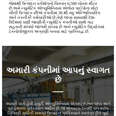
જેમાંથી ઉત્પાદન વર્કશોપનો વિસ્તાર 6,500 ચોરસ મીટર
છે.અમે ન્યુમેટિક એલ્યુમિનિયમ એલોય પાઈપોના મોટા
ચીની ઉત્પાદક છીએ.કંપનીમાં 30 થી વધુ એન્જિનિયરિંગ
અને તકનીકી કર્મચારીઓ છે.તેણે લાંબા સમયથી દેશ-
વિદેશમાં ઘણી જાણીતી ન્યુમેટિક કંપનીઓ સાથે ગાઢ
સહકારી સંબંધો જાળવી રાખ્યા છે અને ન્યુમેટિક ઉદ્યોગમાં
ટેકનોલોજીકલ અગ્રણી બનવા માટે પ્રતિબદ્ધ છે.
અમારી કંપનીમાં આપનું સ્વાગત
છે
અમારી પાસે હેવી-ડ્યુટી એલ્યુમિનિયમ એક્સટ્રુઝન પ્રેસ અને
પ્રોફેશનલ પ્રોડક્શન મશીન છે, જે એક્સ્ટ્રુઝનથી વન-સ્ટોપ
ડિલિવરી સુધીની સમગ્ર ઉત્પાદન પ્રક્રિયાને સ્વતંત્ર રીતે પૂર્ણ