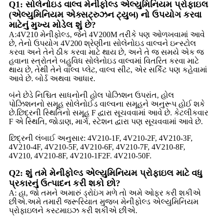
Q1: સોલેનોઇડ વાલ્વ મેનીફોલ્ડ એલ્યુમિનિયમ પ્રોફાઇલ
(એલ્યુમિનિયમ એક્સટ્રુઝન ટ્યુબ) નો ઉપયોગ કરવા
માટેનું મુખ્ય મોડેલ શું છે?
A:4V210 મેનીફોલ્ડ, જેને 4V200M તરીકે પણ ઓળખવામાં આવે
છે, તેનો ઉપયોગ 4V200 શ્રેણીના સોલેનોઇડ વાલ્વને ઇન્સ્ટોલ
કરવા અને તેને ઠીક કરવા માટે થાય છે, અને તે જ સમયે એક જ
હવાના સ્ત્રોતને બહુવિધ સોલેનોઇડ વાલ્વમાં વિતરિત કરવા માટે
થાય છે, તેથી તેને વાલ્વ પ્લેટ, વાલ્વ સીટ, એર સર્કિટ પણ કહેવામાં
આવે છે. બોર્ડ અથવા આધાર.
બંને છેડે નિશ્ચિત સાધનોની હોલ પોઝિશન ઉપરાંત, હોલ
પોઝિશનનો સમૂહ સોલેનોઈડ વાલ્વના સમૂહને અનુરૂપ હોઈ શકે
છે.છિદ્રની સ્થિતિનો સમૂહ F દ્વારા સૂચવવામાં આવે છે. કેટલીકવાર
F એ સ્થિતિ, જોડાણ, માર્ગ, સ્ટેશન દ્વારા પણ સૂચવવામાં આવે છે.
છિદ્રની લંબાઈ અનુસાર: 4V210-1F, 4V210-2F, 4V210-3F,
4V210-4F, 4V210-5F, 4V210-6F, 4V210-7F, 4V210-8F,
4V210, 4V210-8F, 4V210-1F2F. 4V210-50F.
Q2: શું તમે મેનીફોલ્ડ એલ્યુમિનિયમ પ્રોફાઇલ માટે વધુ
પ્રકારનું ઉત્પાદન કરી શકો છો?
A: હા, જો તમને અમારું ડ્રોઇંગ મળે તો અમે ઓફર કરી શકીએ
છીએ.અમે તમારી જરૂરિયાત મુજબ મેનીફોલ્ડ એલ્યુમિનિયમ
પ્રોફાઇલને કસ્ટમાઇઝ કરી શકીએ છીએ.