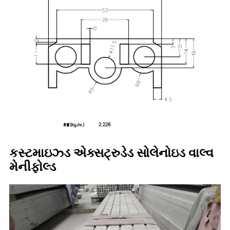
કસ્ટમાઇઝ્ડ એક્સટ્રુડેડ સોલેનોઇડ વાલ્વ
મેનીફોલ્ડ