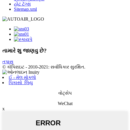
હોટ ટૅગ્સ
Sitemap.xml
તામારે શુ જાણવુ છે?
તપાસ
© કૉપિરાઇટ - 2010-2021: સર્વાધિકાર સુરક્ષિત.
ઈ - મેલ મોકલો
પિકાસો_લિયુ
વોટ્સેપ
WeChat
x