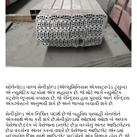
સોલેનોઇડ વાલ્વ મેનીફોલ્ડ (એલ્યુમિનિયમ એક્સટ્રુડેડ ટ્યુબ)
એ ન્યુમેટિક ઘટકોમાં એક સહાયક છે, જે મોટે ભાગે ન્યુમેટિક
કંટ્રોલ લૂપ્સમાં વપરાય છે, જે કેન્દ્રિય હવા પુરવઠો અને કેન્દ્રિય
એક્ઝોસ્ટને અનુભવી શકે છે અને જગ્યા બચાવી શકે છે.
મેનીફોલ્ડ એક નિશ્ચિત પદાર્થ છે જે બહુવિધ પ્રવાહી ચેનલોને
એકસાથે ભેગા કરી શકે છે.મેનીફોલ્ડમાં ઓછામાં ઓછા બે અલગ
પેસેજ છે.દરેક બે પેસેજના ઇનલેટ છેડા વચ્ચેનું અંતર આઉટલેટના
છેડા વચ્ચેના અંતર કરતાં વધારે છે.પેસેજના આઉટલેટ એન્ડમાં
બદલાયેલ દિશા સાથે આઉટલેટ પાઈપોનો એક વિભાગ હોય છે, જે