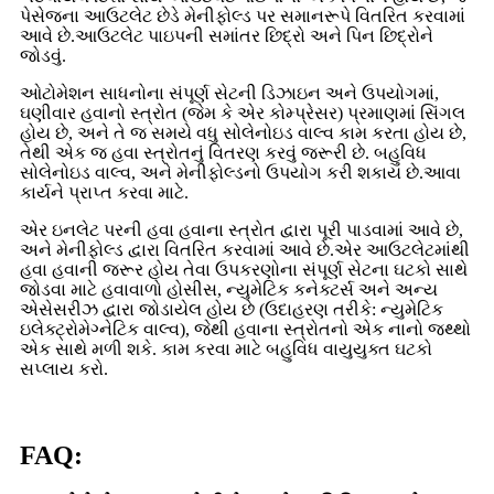
પેસેજના આઉટલેટ છેડે મેનીફોલ્ડ પર સમાનરૂપે વિતરિત કરવામાં
આવે છે.આઉટલેટ પાઇપની સમાંતર છિદ્રો અને પિન છિદ્રોને
જોડવું.
ઓટોમેશન સાધનોના સંપૂર્ણ સેટની ડિઝાઇન અને ઉપયોગમાં,
ઘણીવાર હવાનો સ્ત્રોત (જેમ કે એર કોમ્પ્રેસર) પ્રમાણમાં સિંગલ
હોય છે, અને તે જ સમયે વધુ સોલેનોઇડ વાલ્વ કામ કરતા હોય છે,
તેથી એક જ હવા સ્ત્રોતનું વિતરણ કરવું જરૂરી છે. બહુવિધ
સોલેનોઇડ વાલ્વ, અને મેનીફોલ્ડનો ઉપયોગ કરી શકાય છે.આવા
કાર્યને પ્રાપ્ત કરવા માટે.
એર ઇનલેટ પરની હવા હવાના સ્ત્રોત દ્વારા પૂરી પાડવામાં આવે છે,
અને મેનીફોલ્ડ દ્વારા વિતરિત કરવામાં આવે છે.એર આઉટલેટમાંથી
હવા હવાની જરૂર હોય તેવા ઉપકરણોના સંપૂર્ણ સેટના ઘટકો સાથે
જોડવા માટે હવાવાળો હોસીસ, ન્યુમેટિક કનેક્ટર્સ અને અન્ય
એસેસરીઝ દ્વારા જોડાયેલ હોય છે (ઉદાહરણ તરીકે: ન્યુમેટિક
ઇલેક્ટ્રોમેગ્નેટિક વાલ્વ), જેથી હવાના સ્ત્રોતનો એક નાનો જથ્થો
એક સાથે મળી શકે. કામ કરવા માટે બહુવિધ વાયુયુક્ત ઘટકો
સપ્લાય કરો.
FAQ: