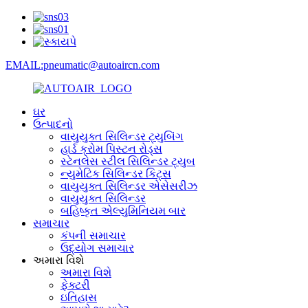
EMAIL:pneumatic@autoaircn.com
ઘર
ઉત્પાદનો
વાયુયુક્ત સિલિન્ડર ટ્યુબિંગ
હાર્ડ ક્રોમ પિસ્ટન રોડ્સ
સ્ટેનલેસ સ્ટીલ સિલિન્ડર ટ્યુબ
ન્યુમેટિક સિલિન્ડર કિટ્સ
વાયુયુક્ત સિલિન્ડર એસેસરીઝ
વાયુયુક્ત સિલિન્ડર
બહિષ્કૃત એલ્યુમિનિયમ બાર
સમાચાર
કંપની સમાચાર
ઉદ્યોગ સમાચાર
અમારા વિશે
અમારા વિશે
ફેક્ટરી
ઇતિહાસ