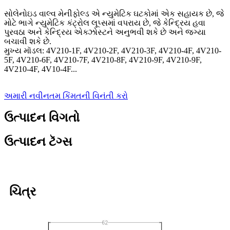
સોલેનોઇડ વાલ્વ મેનીફોલ્ડ એ ન્યુમેટિક ઘટકોમાં એક સહાયક છે, જે
મોટે ભાગે ન્યુમેટિક કંટ્રોલ લૂપ્સમાં વપરાય છે, જે કેન્દ્રિય હવા
પુરવઠા અને કેન્દ્રિય એક્ઝોસ્ટને અનુભવી શકે છે અને જગ્યા
બચાવી શકે છે.
મુખ્ય મૉડલ: 4V210-1F, 4V210-2F, 4V210-3F, 4V210-4F, 4V210-
5F, 4V210-6F, 4V210-7F, 4V210-8F, 4V210-9F, 4V210-9F,
4V210-4F, 4V10-4F...
અમારી નવીનતમ કિંમતની વિનંતી કરો
ઉત્પાદન વિગતો
ઉત્પાદન ટૅગ્સ
ચિત્ર