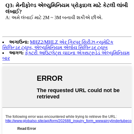
Q3: મેનીફોલ્ડ એલ્યુમિનિયમ પ્રોફાઇલ માટે કેટલી લાંબી
લંબાઈ?
A: અમે લંબાઈ માટે 2M ~ 3M બનાવી શકીએ છીએ.
અગાઉના:
MHZ2/MHLZ એર ગ્રિપર સિરીઝ ન્યુમેટિક
સિલિન્ડર ટ્યુબ, એલ્યુમિનિયમ એલોય સિલિન્ડર ટ્યુબ
આગળ:
ફેક્ટરી આઉટલેટ્સ ચાઇના એક્સટ્રુડેડ એલ્યુમિનિયમ
બાર