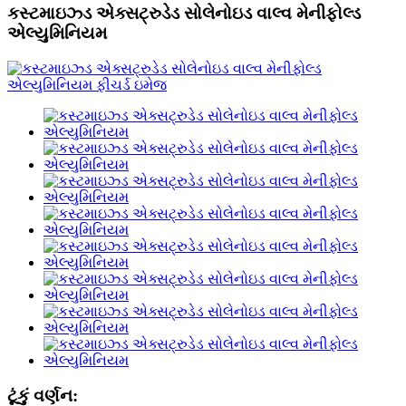
કસ્ટમાઇઝ્ડ એક્સટ્રુડેડ સોલેનોઇડ વાલ્વ મેનીફોલ્ડ
એલ્યુમિનિયમ
ટૂંકું વર્ણન: