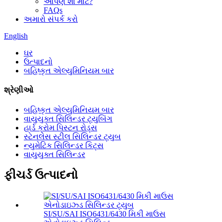
આપણે શા માટે?
FAQs
અમારો સંપર્ક કરો
English
ઘર
ઉત્પાદનો
બહિષ્કૃત એલ્યુમિનિયમ બાર
શ્રેણીઓ
બહિષ્કૃત એલ્યુમિનિયમ બાર
વાયુયુક્ત સિલિન્ડર ટ્યુબિંગ
હાર્ડ ક્રોમ પિસ્ટન રોડ્સ
સ્ટેનલેસ સ્ટીલ સિલિન્ડર ટ્યુબ
ન્યુમેટિક સિલિન્ડર કિટ્સ
વાયુયુક્ત સિલિન્ડર
ફીચર્ડ ઉત્પાદનો
SI/SU/SAI ISO6431/6430 મિકી માઉસ