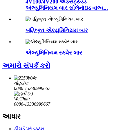
4V100/4V200 એક્સટ્રુડેડ
એલ્યુમિનિયમ બાર સોલેનોઇડ વાલ્વ...
બહિષ્કૃત એલ્યુમિનિયમ બાર
એલ્યુમિનિયમ સ્ક્વેર બાર
અમારો સંપર્ક કરો
વોટ્સેપ:
0086-13336999667
WeChat:
0086-13336999667
આધાર
ફીચર્ડ પ્રોડક્ટ્સ