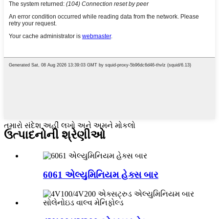
તમારો સંદેશ અહીં લખો અને અમને મોકલો
ઉત્પાદનોની શ્રેણીઓ
6061 એલ્યુમિનિયમ હેક્સ બાર