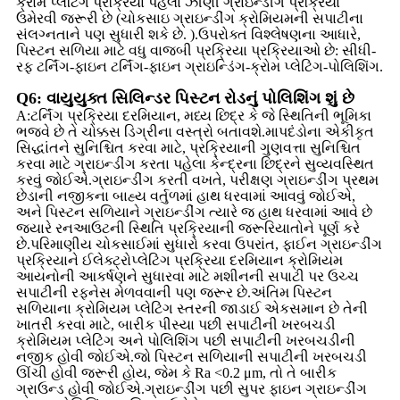
ક્રોમ પ્લેટિંગ પ્રક્રિયા પહેલા ઝીણી ગ્રાઇન્ડીંગ પ્રક્રિયા
ઉમેરવી જરૂરી છે (ચોકસાઇ ગ્રાઇન્ડીંગ ક્રોમિયમની સપાટીના
સંલગ્નતાને પણ સુધારી શકે છે. ).ઉપરોક્ત વિશ્લેષણના આધારે,
પિસ્ટન સળિયા માટે વધુ વાજબી પ્રક્રિયા પ્રક્રિયાઓ છે: સીધી-
રફ ટર્નિંગ-ફાઇન ટર્નિંગ-ફાઇન ગ્રાઇન્ડિંગ-ક્રોમ પ્લેટિંગ-પોલિશિંગ.
Q6: વાયુયુક્ત સિલિન્ડર પિસ્ટન રોડનું પોલિશિંગ શું છે
A:ટર્નિંગ પ્રક્રિયા દરમિયાન, મધ્ય છિદ્ર કે જે સ્થિતિની ભૂમિકા
ભજવે છે તે ચોક્કસ ડિગ્રીના વસ્ત્રો બતાવશે.માપદંડોના એકીકૃત
સિદ્ધાંતને સુનિશ્ચિત કરવા માટે, પ્રક્રિયાની ગુણવત્તા સુનિશ્ચિત
કરવા માટે ગ્રાઇન્ડીંગ કરતા પહેલા કેન્દ્રના છિદ્રને સુવ્યવસ્થિત
કરવું જોઈએ.ગ્રાઇન્ડીંગ કરતી વખતે, પરીક્ષણ ગ્રાઇન્ડીંગ પ્રથમ
છેડાની નજીકના બાહ્ય વર્તુળમાં હાથ ધરવામાં આવવું જોઈએ,
અને પિસ્ટન સળિયાને ગ્રાઇન્ડીંગ ત્યારે જ હાથ ધરવામાં આવે છે
જ્યારે રનઆઉટની સ્થિતિ પ્રક્રિયાની જરૂરિયાતોને પૂર્ણ કરે
છે.પરિમાણીય ચોકસાઈમાં સુધારો કરવા ઉપરાંત, ફાઈન ગ્રાઇન્ડીંગ
પ્રક્રિયાને ઈલેક્ટ્રોપ્લેટિંગ પ્રક્રિયા દરમિયાન ક્રોમિયમ
આયનોની આકર્ષણને સુધારવા માટે મશીનની સપાટી પર ઉચ્ચ
સપાટીની રફનેસ મેળવવાની પણ જરૂર છે.અંતિમ પિસ્ટન
સળિયાના ક્રોમિયમ પ્લેટિંગ સ્તરની જાડાઈ એકસમાન છે તેની
ખાતરી કરવા માટે, બારીક પીસ્યા પછી સપાટીની ખરબચડી
ક્રોમિયમ પ્લેટિંગ અને પોલિશિંગ પછી સપાટીની ખરબચડીની
નજીક હોવી જોઈએ.જો પિસ્ટન સળિયાની સપાટીની ખરબચડી
ઊંચી હોવી જરૂરી હોય, જેમ કે Ra <0.2 μm, તો તે બારીક
ગ્રાઉન્ડ હોવી જોઈએ.ગ્રાઇન્ડીંગ પછી સુપર ફાઇન ગ્રાઇન્ડીંગ