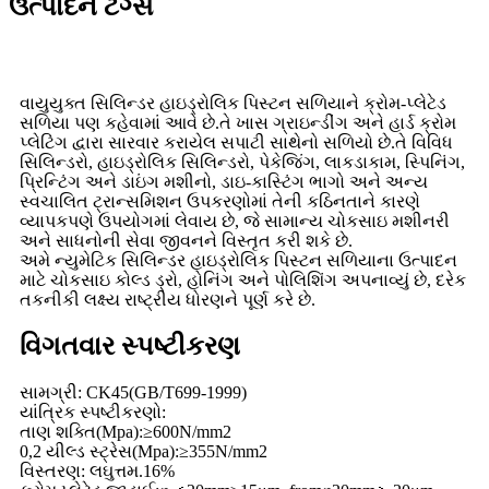
ઉત્પાદન ટૅગ્સ
વાયુયુક્ત સિલિન્ડર હાઇડ્રોલિક પિસ્ટન સળિયાને ક્રોમ-પ્લેટેડ
સળિયા પણ કહેવામાં આવે છે.તે ખાસ ગ્રાઇન્ડીંગ અને હાર્ડ ક્રોમ
પ્લેટિંગ દ્વારા સારવાર કરાયેલ સપાટી સાથેનો સળિયો છે.તે વિવિધ
સિલિન્ડરો, હાઇડ્રોલિક સિલિન્ડરો, પેકેજિંગ, લાકડાકામ, સ્પિનિંગ,
પ્રિન્ટિંગ અને ડાઇંગ મશીનો, ડાઇ-કાસ્ટિંગ ભાગો અને અન્ય
સ્વચાલિત ટ્રાન્સમિશન ઉપકરણોમાં તેની કઠિનતાને કારણે
વ્યાપકપણે ઉપયોગમાં લેવાય છે, જે સામાન્ય ચોકસાઇ મશીનરી
અને સાધનોની સેવા જીવનને વિસ્તૃત કરી શકે છે.
અમે ન્યુમેટિક સિલિન્ડર હાઇડ્રોલિક પિસ્ટન સળિયાના ઉત્પાદન
માટે ચોકસાઇ કોલ્ડ ડ્રો, હોનિંગ અને પોલિશિંગ અપનાવ્યું છે, દરેક
તકનીકી લક્ષ્ય રાષ્ટ્રીય ધોરણને પૂર્ણ કરે છે.
વિગતવાર સ્પષ્ટીકરણ
સામગ્રી: CK45(GB/T699-1999)
યાંત્રિક સ્પષ્ટીકરણો:
તાણ શક્તિ(Mpa):≥600N/mm2
0,2 યીલ્ડ સ્ટ્રેસ(Mpa):≥355N/mm2
વિસ્તરણ: લઘુત્તમ.16%