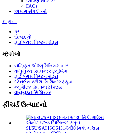
આપણે શા માટે?
FAQs
અમારો સંપર્ક કરો
English
ઘર
ઉત્પાદનો
હાર્ડ ક્રોમ પિસ્ટન રોડ્સ
શ્રેણીઓ
બહિષ્કૃત એલ્યુમિનિયમ બાર
વાયુયુક્ત સિલિન્ડર ટ્યુબિંગ
હાર્ડ ક્રોમ પિસ્ટન રોડ્સ
સ્ટેનલેસ સ્ટીલ સિલિન્ડર ટ્યુબ
ન્યુમેટિક સિલિન્ડર કિટ્સ
વાયુયુક્ત સિલિન્ડર
ફીચર્ડ ઉત્પાદનો
SI/SU/SAI ISO6431/6430 મિકી માઉસ