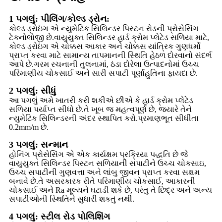
1 પગલું: પીલિંગ/કોલ્ડ ડ્રોન:
કોલ્ડ ડ્રોઇંગ એ ન્યુમેટિક સિલિન્ડર પિસ્ટન રોડની પ્રોસેસિંગ
ટેકનોલોજી છે.વાયુયુક્ત સિલિન્ડર હાર્ડ ક્રોમ પ્લેટેડ સળિયા માટે,
કોલ્ડ ડ્રોઇંગ એ ચોક્કસ આકાર અને ચોક્કસ યાંત્રિક ગુણધર્મો
પ્રાપ્ત કરવા માટે સામાન્ય તાપમાનની સ્થિતિ હેઠળ દોરવાનો સંદર્ભ
આપે છે.ગરમ રચનાની તુલનામાં, ઠંડા દોરેલા ઉત્પાદનોમાં ઉચ્ચ
પરિમાણીય ચોકસાઈ અને સારી સપાટી પૂર્ણાહુતિના ફાયદા છે.
2 પગલું: સીધું
આ પગલું અમે ખાતરી કરી શકીએ છીએ કે હાર્ડ ક્રોમ પ્લેટેડ
સળિયા પર્યાપ્ત સીધો છે.તે ખૂબ જ મહત્વપૂર્ણ છે, જ્યારે તેને
ન્યુમેટિક સિલિન્ડરની અંદર સ્થાપિત કરો.પ્રમાણભૂત સીધીતા
0.2mm/m છે.
3 પગલું: સન્માન
હોનિંગ પ્રોસેસિંગ એ એક કાર્યક્ષમ પ્રક્રિયા પદ્ધતિ છે જે
વાયુયુક્ત સિલિન્ડર પિસ્ટન સળિયાની સપાટીને ઉચ્ચ ચોકસાઇ,
ઉચ્ચ સપાટીની ગુણવત્તા અને લાંબુ જીવન પ્રાપ્ત કરવા સક્ષમ
બનાવે છે.તે અસરકારક રીતે પરિમાણીય ચોકસાઈ, આકારની
ચોકસાઈ અને Ra મૂલ્યને ઘટાડી શકે છે, પરંતુ તે છિદ્ર અને અન્ય
સપાટીઓની સ્થિતિને સુધારી શકતું નથી.
4 પગલું: સ્ટીલ રોડ પોલિશિંગ