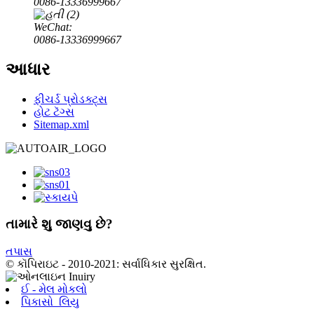
0086-13336999667
WeChat:
0086-13336999667
આધાર
ફીચર્ડ પ્રોડક્ટ્સ
હોટ ટૅગ્સ
Sitemap.xml
તામારે શુ જાણવુ છે?
તપાસ
© કૉપિરાઇટ - 2010-2021: સર્વાધિકાર સુરક્ષિત.
ઈ - મેલ મોકલો
પિકાસો_લિયુ