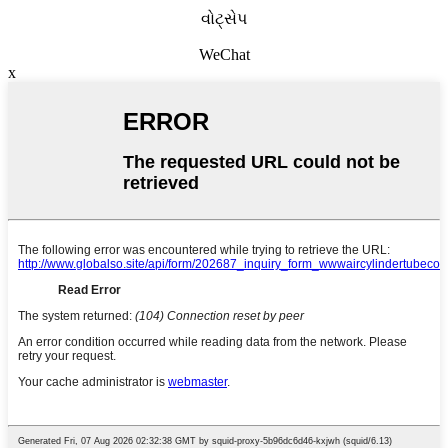
વોટ્સેપ
WeChat
x