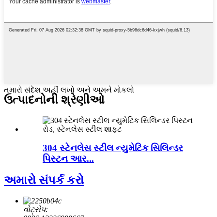
તમારો સંદેશ અહીં લખો અને અમને મોકલો
ઉત્પાદનોની શ્રેણીઓ
304 સ્ટેનલેસ સ્ટીલ ન્યુમેટિક સિલિન્ડર
પિસ્ટન આર...
અમારો સંપર્ક કરો
વોટ્સેપ: