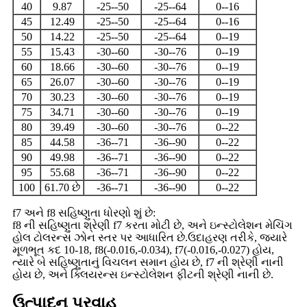
40
9.87
-25--50
-25--64
0--16
45
12.49
-25--50
-25--64
0--16
50
14.22
-25--50
-25--64
0--19
55
15.43
-30--60
-30--76
0--19
60
18.66
-30--60
-30--76
0--19
65
26.07
-30--60
-30--76
0--19
70
30.23
-30--60
-30--76
0--19
75
34.71
-30--60
-30--76
0--19
80
39.49
-30--60
-30--76
0--22
85
44.58
-36--71
-36--90
0--22
90
49.98
-36--71
-36--90
0--22
95
55.68
-36--71
-36--90
0--22
100
61.70 છે
-36--71
-36--90
0--22
f7 અને f8 સહિષ્ણુતા ધોરણો શું છે:
f8 ની સહિષ્ણુતા શ્રેણી f7 કરતા મોટી છે, અને ઇન્સ્ટોલેશન મેચિંગ
હોલ ટોલરન્સ ઝોન સ્તર પર આધારિત છે.ઉદાહરણ તરીકે, જ્યારે
મૂળભૂત કદ 10-18, f8(-0.016,-0.034), f7(-0.016,-0.027) હોય,
ત્યારે બે સહિષ્ણુતાનું વિચલન સમાન હોય છે, f7 ની શ્રેણી નાની
હોય છે, અને ક્લિયરન્સ ઇન્સ્ટોલેશન ફીટની શ્રેણી નાની છે.
ઉત્પાદન પ્રવાહ