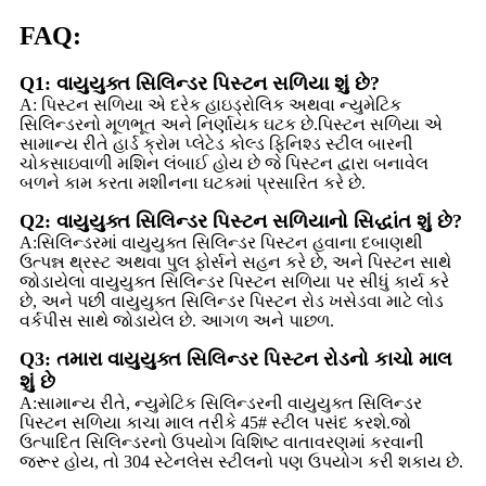
FAQ:
Q1: વાયુયુક્ત સિલિન્ડર પિસ્ટન સળિયા શું છે?
A: પિસ્ટન સળિયા એ દરેક હાઇડ્રોલિક અથવા ન્યુમેટિક
સિલિન્ડરનો મૂળભૂત અને નિર્ણાયક ઘટક છે.પિસ્ટન સળિયા એ
સામાન્ય રીતે હાર્ડ ક્રોમ પ્લેટેડ કોલ્ડ ફિનિશ્ડ સ્ટીલ બારની
ચોકસાઇવાળી મશિન લંબાઈ હોય છે જે પિસ્ટન દ્વારા બનાવેલ
બળને કામ કરતા મશીનના ઘટકમાં પ્રસારિત કરે છે.
Q2: વાયુયુક્ત સિલિન્ડર પિસ્ટન સળિયાનો સિદ્ધાંત શું છે?
A:સિલિન્ડરમાં વાયુયુક્ત સિલિન્ડર પિસ્ટન હવાના દબાણથી
ઉત્પન્ન થ્રસ્ટ અથવા પુલ ફોર્સને સહન કરે છે, અને પિસ્ટન સાથે
જોડાયેલા વાયુયુક્ત સિલિન્ડર પિસ્ટન સળિયા પર સીધું કાર્ય કરે
છે, અને પછી વાયુયુક્ત સિલિન્ડર પિસ્ટન રોડ ખસેડવા માટે લોડ
વર્કપીસ સાથે જોડાયેલ છે. આગળ અને પાછળ.
Q3: તમારા વાયુયુક્ત સિલિન્ડર પિસ્ટન રોડનો કાચો માલ
શું છે
A:સામાન્ય રીતે, ન્યુમેટિક સિલિન્ડરની વાયુયુક્ત સિલિન્ડર
પિસ્ટન સળિયા કાચા માલ તરીકે 45# સ્ટીલ પસંદ કરશે.જો
ઉત્પાદિત સિલિન્ડરનો ઉપયોગ વિશિષ્ટ વાતાવરણમાં કરવાની
જરૂર હોય, તો 304 સ્ટેનલેસ સ્ટીલનો પણ ઉપયોગ કરી શકાય છે.