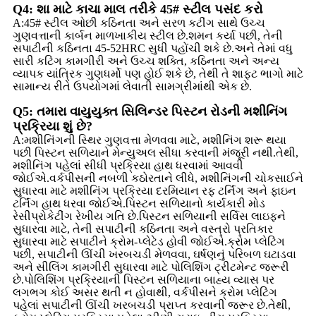
Q4: શા માટે કાચા માલ તરીકે 45# સ્ટીલ પસંદ કરો
A:45# સ્ટીલ ઓછી કઠિનતા અને સરળ કટીંગ સાથે ઉચ્ચ
ગુણવત્તાની કાર્બન માળખાકીય સ્ટીલ છે.શમન કર્યા પછી, તેની
સપાટીની કઠિનતા 45-52HRC સુધી પહોંચી શકે છે.અને તેમાં વધુ
સારી કટિંગ કામગીરી અને ઉચ્ચ શક્તિ, કઠિનતા અને અન્ય
વ્યાપક યાંત્રિક ગુણધર્મો પણ હોઈ શકે છે, તેથી તે શાફ્ટ ભાગો માટે
સામાન્ય રીતે ઉપયોગમાં લેવાતી સામગ્રીમાંથી એક છે.
Q5: તમારા વાયુયુક્ત સિલિન્ડર પિસ્ટન રોડની મશીનિંગ
પ્રક્રિયા શું છે?
A:મશીનિંગની સ્થિર ગુણવત્તા મેળવવા માટે, મશીનિંગ શરૂ થયા
પછી પિસ્ટન સળિયાને મેન્યુઅલ સીધા કરવાની મંજૂરી નથી.તેથી,
મશીનિંગ પહેલાં સીધી પ્રક્રિયા હાથ ધરવામાં આવવી
જોઈએ.વર્કપીસની નબળી કઠોરતાને લીધે, મશીનિંગની ચોકસાઈને
સુધારવા માટે મશીનિંગ પ્રક્રિયા દરમિયાન રફ ટર્નિંગ અને ફાઇન
ટર્નિંગ હાથ ધરવા જોઈએ.પિસ્ટન સળિયાનો કાર્યકારી મોડ
રેસીપ્રોકેટીંગ રેખીય ગતિ છે.પિસ્ટન સળિયાની સર્વિસ લાઇફને
સુધારવા માટે, તેની સપાટીની કઠિનતા અને વસ્ત્રો પ્રતિકાર
સુધારવા માટે સપાટીને ક્રોમ-પ્લેટેડ હોવી જોઈએ.ક્રોમ પ્લેટિંગ
પછી, સપાટીની ઊંચી ખરબચડી મેળવવા, ઘર્ષણનું પરિબળ ઘટાડવા
અને સીલિંગ કામગીરી સુધારવા માટે પોલિશિંગ ટ્રીટમેન્ટ જરૂરી
છે.પોલિશિંગ પ્રક્રિયાની પિસ્ટન સળિયાના બાહ્ય વ્યાસ પર
લગભગ કોઈ અસર થતી ન હોવાથી, વર્કપીસને ક્રોમ પ્લેટિંગ
પહેલાં સપાટીની ઊંચી ખરબચડી પ્રાપ્ત કરવાની જરૂર છે.તેથી,