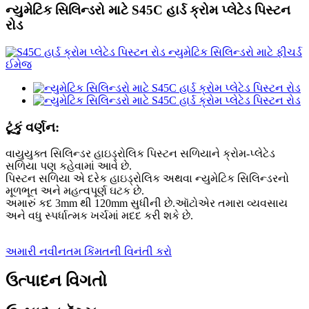
ન્યુમેટિક સિલિન્ડરો માટે S45C હાર્ડ ક્રોમ પ્લેટેડ પિસ્ટન
રોડ
ટૂંકું વર્ણન:
વાયુયુક્ત સિલિન્ડર હાઇડ્રોલિક પિસ્ટન સળિયાને ક્રોમ-પ્લેટેડ
સળિયા પણ કહેવામાં આવે છે.
પિસ્ટન સળિયા એ દરેક હાઇડ્રોલિક અથવા ન્યુમેટિક સિલિન્ડરનો
મૂળભૂત અને મહત્વપૂર્ણ ઘટક છે.
અમારું કદ 3mm થી 120mm સુધીની છે.ઑટોએર તમારા વ્યવસાય
અને વધુ સ્પર્ધાત્મક ખર્ચમાં મદદ કરી શકે છે.
અમારી નવીનતમ કિંમતની વિનંતી કરો
ઉત્પાદન વિગતો