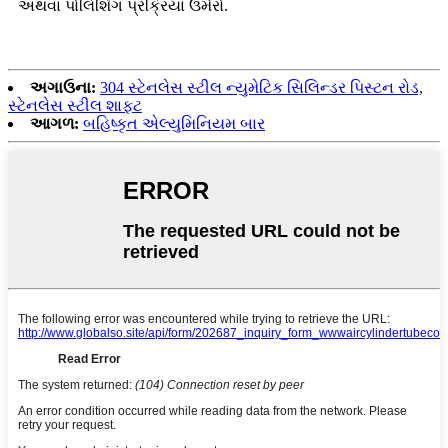
અથવા પોલિશિંગ પ્રક્રિયા ઉમેરો.
અગાઉના:
304 સ્ટેનલેસ સ્ટીલ ન્યુમેટિક સિલિન્ડર પિસ્ટન રોડ,
સ્ટેનલેસ સ્ટીલ શાફ્ટ
આગળ:
બહિષ્કૃત એલ્યુમિનિયમ બાર