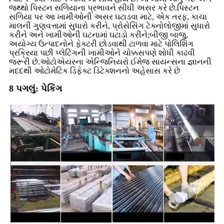
જથ્થો પિસ્ટન સળિયાના પ્રભાવને સીધી અસર કરે છે.પિસ્ટન
સળિયા પર આ ખામીઓની અસર ઘટાડવા માટે, એક તરફ, કાચા
માલની ગુણવત્તામાં સુધારો કરીને, પ્રોસેસિંગ ટેક્નોલોજીમાં સુધારો
કરીને અને ખામીઓની ઘટનામાં ઘટાડો કરીને;બીજી બાજુ,
અયોગ્ય ઉત્પાદનોને ફેક્ટરી છોડવાથી ટાળવા માટે પોલિશિંગ
પ્રક્રિયા પછી પ્લેટિંગની ખામીઓને ચોક્કસપણે શોધી કાઢવી
જરૂરી છે.ઓટોએયરના એન્જિનિયરો ઈમેજ સાયન્સના જ્ઞાનની
મદદથી ઓટોમેટિક ડિફેક્ટ ડિટેક્શનનો અહેસાસ કરે છે
8 પગલું: પેકિંગ