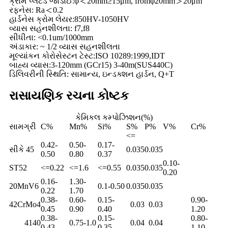
ક્રોમ પ્લેટેડ જાડાઈ:φ＜20mm≥15μm, fromφ20mm＞20μm
રફનેસ: Ra＜0.2
હાર્ડનેસ ક્રોમ લેયર:850HV-1050HV
વ્યાસ સહનશીલતા: f7,f8
સીધીતા: <0.1um/1000mm
અંડાકાર: ~ 1/2 વ્યાસ સહનશીલતા
મૂલ્યાંકન કોરોસેસ્ટન ટેસ્ટ:ISO 10289:1999,IDT
બાહ્ય વ્યાસ:3-120mm (GCr15) 3-40m(SUS440C)
ડિલિવરીની સ્થિતિ: સામાન્ય, ઇન્ડક્શન હાર્ડન, Q+T
રાસાયણિક રચના કોષ્ટક
કેમિકલ કમ્પોઝિશન(%)
સામગ્રી
C%
Mn%
Si%
S%
P%
V%
Cr%
<=
0.42-
0.50-
0.17-
સીકે 45
0.035
0.035
0.50
0.80
0.37
0.10-
ST52
<=0.22
<=1.6
<=0.55
0.035
0.035
0.20
0.16-
1.30-
20MnV6
0.1-0.50
0.035
0.035
0.22
1.70
0.38-
0.60-
0.15-
0.90-
42CrMo4
0.03
0.03
0.45
0.90
0.40
1.20
0.38-
0.15-
0.80-
4140
0.75-1.0
0.04
0.04
0.43
0.35
1.10