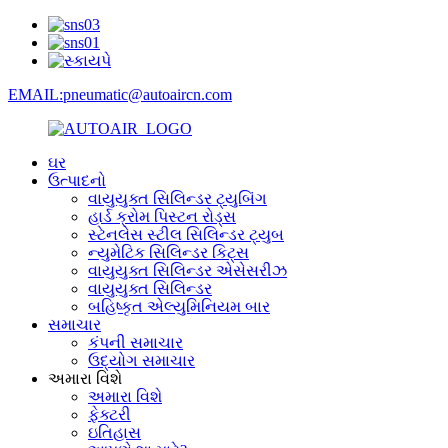
EMAIL:pneumatic@autoaircn.com
ઘર
ઉત્પાદનો
વાયુયુક્ત સિલિન્ડર ટ્યુબિંગ
હાર્ડ ક્રોમ પિસ્ટન રોડ્સ
સ્ટેનલેસ સ્ટીલ સિલિન્ડર ટ્યુબ
ન્યુમેટિક સિલિન્ડર કિટ્સ
વાયુયુક્ત સિલિન્ડર એસેસરીઝ
વાયુયુક્ત સિલિન્ડર
બહિષ્કૃત એલ્યુમિનિયમ બાર
સમાચાર
કંપની સમાચાર
ઉદ્યોગ સમાચાર
અમારા વિશે
અમારા વિશે
ફેક્ટરી
ઇતિહાસ