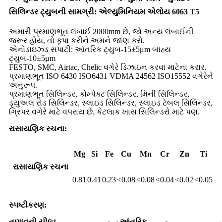
સિલિન્ડર ટ્યુબની સામગ્રી: એલ્યુમિનિયમ એલોય 6063 T5
અમારી પ્રમાણભૂત લંબાઈ 2000mm છે, જો અન્ય લંબાઈની
જરૂર હોય, તો કૃપા કરીને અમને જાણ કરો.
એનોડાઇઝ્ડ સપાટી: આંતરિક ટ્યુબ-15±5μm બાહ્ય
ટ્યુબ-10±5μm
FESTO, SMC, Airtac, Chelic વગેરે ડિઝાઇન કરવા માટેના કરાર.
પ્રમાણભૂત ISO 6430 ISO6431 VDMA 24562 ISO15552 વગેરેને
અનુરૂપ.
પ્રમાણભૂત સિલિન્ડર, કોમ્પેક્ટ સિલિન્ડર, મિની સિલિન્ડર,
ડ્યુઅલ રોડ સિલિન્ડર, સ્લાઇડ સિલિન્ડર, સ્લાઇડ ટેબલ સિલિન્ડર,
ગ્રિપર વગેરે માટે વપરાય છે. કેટલાક ખાસ સિલિન્ડરો માટે પણ.
રાસાયણિક રચના:
Mg
Si
Fe
Cu
Mn
Cr
Zn
Ti
રાસાયણિક રચના
0.81
0.41
0.23
<0.08
<0.08
<0.04
<0.02
<0.05
સ્પષ્ટીકરણ:
તણાવની
યીલ્ડ
આંતરિક