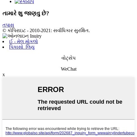
તામારે શુ જાણવુ છે?
તપાસ
© કૉપિરાઇટ - 2010-2021: સર્વાધિકાર સુરક્ષિત.
ઈ - મેલ મોકલો
પિકાસો_લિયુ
વોટ્સેપ
WeChat
x