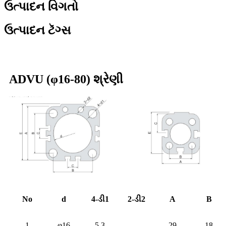
ઉત્પાદન વિગતો
ઉત્પાદન ટૅગ્સ
ADVU (φ16-80) શ્રેણી
No
d
4-ડી1
2-ડી2
A
B
1
φ16
5.3
-
29
18