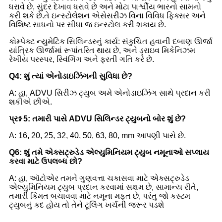
ધરાવે છે, સુંદર દેખાવ ધરાવે છે અને મોટા પાર્શ્વીય ભારનો સામનો
કરી શકે છે.તે ઇન્સ્ટોલેશન એસેસરીઝ વિના વિવિધ ફિક્સર અને
વિશિષ્ટ સાધનો પર સીધા જ ઇન્સ્ટોલ કરી શકાય છે.
કોમ્પેક્ટ ન્યુમેટિક સિલિન્ડરનું કાર્ય: સંકુચિત હવાની દબાણ ઊર્જા
યાંત્રિક ઊર્જામાં રૂપાંતરિત થાય છે, અને ડ્રાઇવ મિકેનિઝમ
રેખીય પરસ્પર, સ્વિંગિંગ અને ફરતી ગતિ કરે છે.
Q4: શું ત્યાં એનોડાઇઝિંગની સુવિધા છે?
A: હા, ADVU સિરીઝ ટ્યુબ અમે એનોડાઇઝિંગ સાથે પ્રદાન કરી
શકીએ છીએ.
પ્રશ્ન 5:
તમારી પાસે ADVU સિલિન્ડર ટ્યુબનો બોર શું છે?
A:
16, 20, 25, 32, 40, 50, 63, 80, mm આપણી પાસે છે.
Q6: શું તમે એક્સટ્રુડેડ એલ્યુમિનિયમ ટ્યુબ નમૂનાઓ સપ્લાય
કરવા માટે ઉપલબ્ધ છો?
A: હા, ઑટોએર તમને ગુણવત્તા ચકાસવા માટે એક્સટ્રુડેડ
એલ્યુમિનિયમ ટ્યુબ પ્રદાન કરવામાં સક્ષમ છે, સામાન્ય રીતે,
તમારી કિંમત બચાવવા માટે નમૂના મફત છે, પરંતુ જો કસ્ટમ
ટ્યુબનું કદ હોય તો તેને ટૂલિંગ ખર્ચની જરૂર પડશે