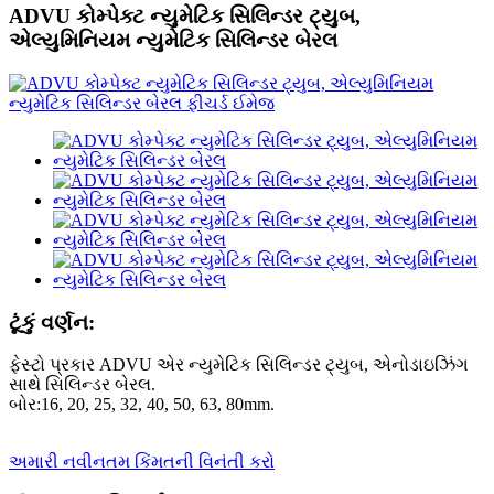
ADVU કોમ્પેક્ટ ન્યુમેટિક સિલિન્ડર ટ્યુબ,
એલ્યુમિનિયમ ન્યુમેટિક સિલિન્ડર બેરલ
ટૂંકું વર્ણન:
ફેસ્ટો પ્રકાર ADVU એર ન્યુમેટિક સિલિન્ડર ટ્યુબ, એનોડાઇઝિંગ
સાથે સિલિન્ડર બેરલ.
બોર:16, 20, 25, 32, 40, 50, 63, 80mm.
અમારી નવીનતમ કિંમતની વિનંતી કરો