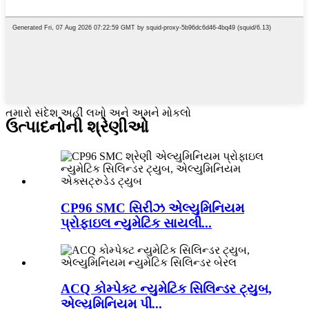
તમારો સંદેશ અહીં લખો અને અમને મોકલો
ઉત્પાદનોની શ્રેણીઓ
CP96 SMC સિરીઝ એલ્યુમિનિયમ
પ્રોફાઇલ ન્યુમેટિક સાયલી...
ACQ કોમ્પેક્ટ ન્યુમેટિક સિલિન્ડર ટ્યુબ,
એલ્યુમિનિયમ પી...