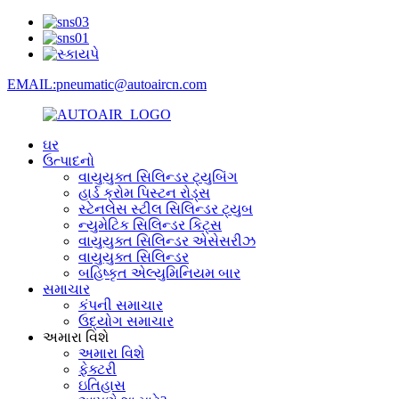
EMAIL:pneumatic@autoaircn.com
ઘર
ઉત્પાદનો
વાયુયુક્ત સિલિન્ડર ટ્યુબિંગ
હાર્ડ ક્રોમ પિસ્ટન રોડ્સ
સ્ટેનલેસ સ્ટીલ સિલિન્ડર ટ્યુબ
ન્યુમેટિક સિલિન્ડર કિટ્સ
વાયુયુક્ત સિલિન્ડર એસેસરીઝ
વાયુયુક્ત સિલિન્ડર
બહિષ્કૃત એલ્યુમિનિયમ બાર
સમાચાર
કંપની સમાચાર
ઉદ્યોગ સમાચાર
અમારા વિશે
અમારા વિશે
ફેક્ટરી
ઇતિહાસ