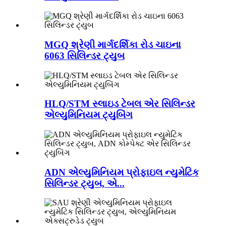
MGQ શ્રેણી માર્ગદર્શિકા રોડ ચાઇના
6063 સિલિન્ડર ટ્યુબ
HLQ/STM સ્લાઇડ ટેબલ એર સિલિન્ડર
એલ્યુમિનિયમ ટ્યુબિંગ
ADN એલ્યુમિનિયમ પ્રોફાઇલ ન્યુમેટિક
સિલિન્ડર ટ્યુબ, એ...