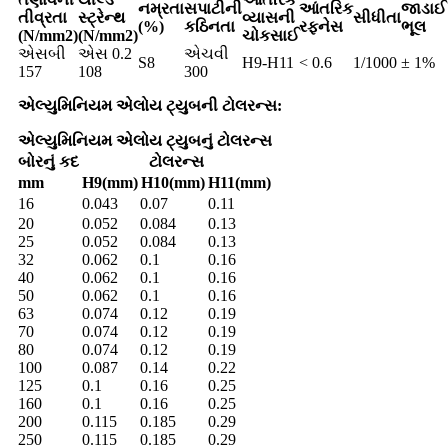
નમ્રતા
સપાટીની
આંતરિક
જાડાઈ
તીવ્રતા
સ્ટ્રેન્થ
વ્યાસની
સીધીતા
(%)
કઠિનતા
રફનેસ
ભૂલ
(N/mm2)
(N/mm2)
ચોકસાઈ
એસબી
એસ 0.2
એચવી
S8
H9-H11
< 0.6
1/1000
± 1%
157
108
300
એલ્યુમિનિયમ એલોય ટ્યુબની ટોલરન્સ:
એલ્યુમિનિયમ એલોય ટ્યુબનું ટોલરન્સ
બોરનું કદ
ટોલરન્સ
mm
H9(mm)
H10(mm)
H11(mm)
16
0.043
0.07
0.11
20
0.052
0.084
0.13
25
0.052
0.084
0.13
32
0.062
0.1
0.16
40
0.062
0.1
0.16
50
0.062
0.1
0.16
63
0.074
0.12
0.19
70
0.074
0.12
0.19
80
0.074
0.12
0.19
100
0.087
0.14
0.22
125
0.1
0.16
0.25
160
0.1
0.16
0.25
200
0.115
0.185
0.29
250
0.115
0.185
0.29