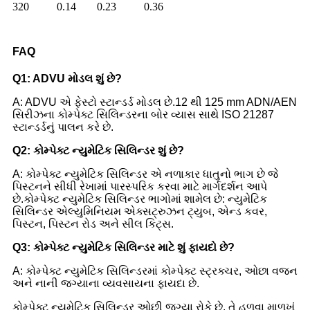
320
0.14
0.23
0.36
FAQ
Q1: ADVU મોડલ શું છે?
A: ADVU એ ફેસ્ટો સ્ટાન્ડર્ડ મોડલ છે.12 થી 125 mm ADN/AEN
સિરીઝના કોમ્પેક્ટ સિલિન્ડરના બોર વ્યાસ સાથે ISO 21287
સ્ટાન્ડર્ડનું પાલન કરે છે.
Q2: કોમ્પેક્ટ ન્યુમેટિક સિલિન્ડર શું છે?
A: કોમ્પેક્ટ ન્યુમેટિક સિલિન્ડર એ નળાકાર ધાતુનો ભાગ છે જે
પિસ્ટનને સીધી રેખામાં પારસ્પરિક કરવા માટે માર્ગદર્શન આપે
છે.કોમ્પેક્ટ ન્યુમેટિક સિલિન્ડર ભાગોમાં શામેલ છે: ન્યુમેટિક
સિલિન્ડર એલ્યુમિનિયમ એક્સટ્રુઝન ટ્યુબ, એન્ડ કવર,
પિસ્ટન, પિસ્ટન રોડ અને સીલ કિટ્સ.
Q3: કોમ્પેક્ટ ન્યુમેટિક સિલિન્ડર માટે શું ફાયદો છે?
A: કોમ્પેક્ટ ન્યુમેટિક સિલિન્ડરમાં કોમ્પેક્ટ સ્ટ્રક્ચર, ઓછા વજન
અને નાની જગ્યાના વ્યવસાયના ફાયદા છે.
કોમ્પેક્ટ ન્યુમેટિક સિલિન્ડર ઓછી જગ્યા રોકે છે, તે હળવા માળખું