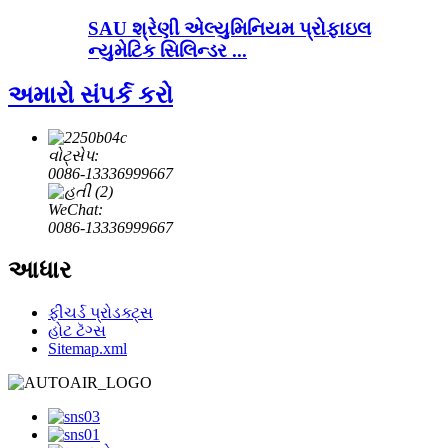
SAU શ્રેણી એલ્યુમિનિયમ પ્રોફાઇલ
ન્યુમેટિક સિલિન્ડર ...
અમારો સંપર્ક કરો
વોટ્સેપ:
0086-13336999667
WeChat:
0086-13336999667
આધાર
ફીચર્ડ પ્રોડક્ટ્સ
હોટ ટૅગ્સ
Sitemap.xml