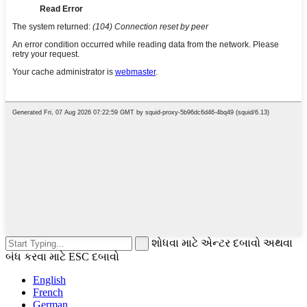
શોધવા માટે એન્ટર દબાવો અથવા
બંધ કરવા માટે ESC દબાવો
English
French
German