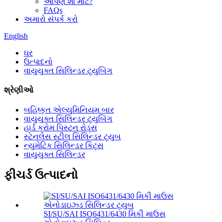
આપણે શા માટે?
FAQs
અમારો સંપર્ક કરો
English
ઘર
ઉત્પાદનો
વાયુયુક્ત સિલિન્ડર ટ્યુબિંગ
શ્રેણીઓ
બહિષ્કૃત એલ્યુમિનિયમ બાર
વાયુયુક્ત સિલિન્ડર ટ્યુબિંગ
હાર્ડ ક્રોમ પિસ્ટન રોડ્સ
સ્ટેનલેસ સ્ટીલ સિલિન્ડર ટ્યુબ
ન્યુમેટિક સિલિન્ડર કિટ્સ
વાયુયુક્ત સિલિન્ડર
ફીચર્ડ ઉત્પાદનો
SI/SU/SAI ISO6431/6430 મિકી માઉસ