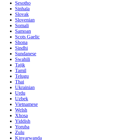
Sesotho
Sinhala
Slovak
Slovenian
Somali
Samoan
Scots Gaelic
Shona
Sindhi
Sundanese
Swahili
Tajik
Tamil
Telugu
Thai
Ukrainian
Urdu
Uzbek
Vietnamese
Welsh
Xhosa
Yiddish
Yoruba
Zulu
Kinyarwanda