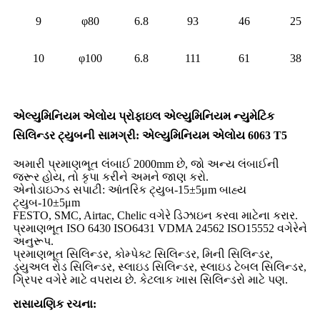
9
φ80
6.8
93
46
25
10
φ100
6.8
111
61
38
એલ્યુમિનિયમ એલોય પ્રોફાઇલ એલ્યુમિનિયમ ન્યુમેટિક
સિલિન્ડર ટ્યુબની સામગ્રી: એલ્યુમિનિયમ એલોય 6063 T5
અમારી પ્રમાણભૂત લંબાઈ 2000mm છે, જો અન્ય લંબાઈની
જરૂર હોય, તો કૃપા કરીને અમને જાણ કરો.
એનોડાઇઝ્ડ સપાટી: આંતરિક ટ્યુબ-15±5μm બાહ્ય
ટ્યુબ-10±5μm
FESTO, SMC, Airtac, Chelic વગેરે ડિઝાઇન કરવા માટેના કરાર.
પ્રમાણભૂત ISO 6430 ISO6431 VDMA 24562 ISO15552 વગેરેને
અનુરૂપ.
પ્રમાણભૂત સિલિન્ડર, કોમ્પેક્ટ સિલિન્ડર, મિની સિલિન્ડર,
ડ્યુઅલ રોડ સિલિન્ડર, સ્લાઇડ સિલિન્ડર, સ્લાઇડ ટેબલ સિલિન્ડર,
ગ્રિપર વગેરે માટે વપરાય છે. કેટલાક ખાસ સિલિન્ડરો માટે પણ.
રાસાયણિક રચના: