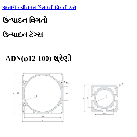
અમારી નવીનતમ કિંમતની વિનંતી કરો
ઉત્પાદન વિગતો
ઉત્પાદન ટૅગ્સ
ADN(φ12-100) શ્રેણી