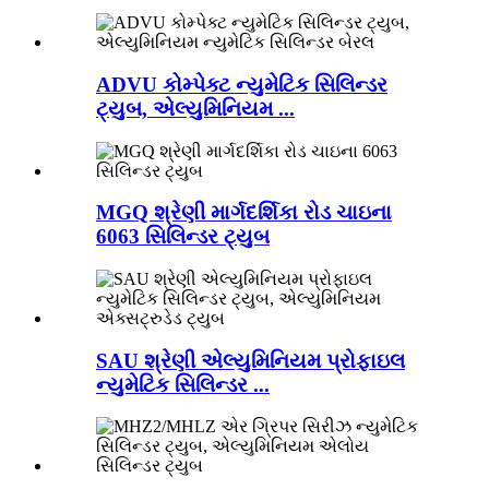
ADVU કોમ્પેક્ટ ન્યુમેટિક સિલિન્ડર
ટ્યુબ, એલ્યુમિનિયમ ...
MGQ શ્રેણી માર્ગદર્શિકા રોડ ચાઇના
6063 સિલિન્ડર ટ્યુબ
SAU શ્રેણી એલ્યુમિનિયમ પ્રોફાઇલ
ન્યુમેટિક સિલિન્ડર ...