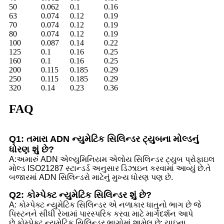
50
0.062
0.1
0.16
63
0.074
0.12
0.19
70
0.074
0.12
0.19
80
0.074
0.12
0.19
100
0.087
0.14
0.22
125
0.1
0.16
0.25
160
0.1
0.16
0.25
200
0.115
0.185
0.29
250
0.115
0.185
0.29
320
0.14
0.23
0.36
FAQ
Q1: તમારા ADN ન્યુમેટિક સિલિન્ડર ટ્યુબના મોલ્ડનું
ધોરણ શું છે?
A:અમારું ADN એલ્યુમિનિયમ એલોય સિલિન્ડર ટ્યુબ પ્રોફાઇલ
મોલ્ડ ISO21287 સ્ટાન્ડર્ડ અનુસાર ડિઝાઇન કરવામાં આવ્યું છે.તે
બજારમાં ADN સિલિન્ડરો માટેનું મુખ્ય ધોરણ પણ છે.
Q2: કોમ્પેક્ટ ન્યુમેટિક સિલિન્ડર શું છે?
A: કોમ્પેક્ટ ન્યુમેટિક સિલિન્ડર એ નળાકાર ધાતુનો ભાગ છે જે
પિસ્ટનને સીધી રેખામાં પારસ્પરિક કરવા માટે માર્ગદર્શન આપે
છે.કોમ્પેક્ટ ન્યુમેટિક સિલિન્ડર ભાગોમાં શામેલ છે: ચાઇના