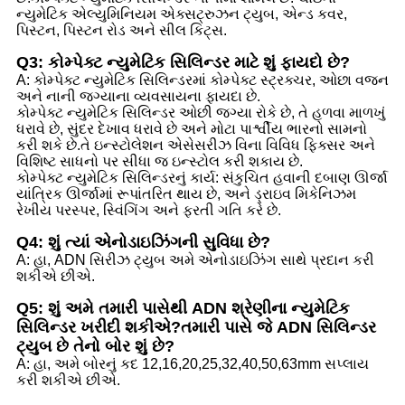
ન્યુમેટિક એલ્યુમિનિયમ એક્સટ્રુઝન ટ્યુબ, એન્ડ કવર,
પિસ્ટન, પિસ્ટન રોડ અને સીલ કિટ્સ.
Q3: કોમ્પેક્ટ ન્યુમેટિક સિલિન્ડર માટે શું ફાયદો છે?
A: કોમ્પેક્ટ ન્યુમેટિક સિલિન્ડરમાં કોમ્પેક્ટ સ્ટ્રક્ચર, ઓછા વજન
અને નાની જગ્યાના વ્યવસાયના ફાયદા છે.
કોમ્પેક્ટ ન્યુમેટિક સિલિન્ડર ઓછી જગ્યા રોકે છે, તે હળવા માળખું
ધરાવે છે, સુંદર દેખાવ ધરાવે છે અને મોટા પાર્શ્વીય ભારનો સામનો
કરી શકે છે.તે ઇન્સ્ટોલેશન એસેસરીઝ વિના વિવિધ ફિક્સર અને
વિશિષ્ટ સાધનો પર સીધા જ ઇન્સ્ટોલ કરી શકાય છે.
કોમ્પેક્ટ ન્યુમેટિક સિલિન્ડરનું કાર્ય: સંકુચિત હવાની દબાણ ઊર્જા
યાંત્રિક ઊર્જામાં રૂપાંતરિત થાય છે, અને ડ્રાઇવ મિકેનિઝમ
રેખીય પરસ્પર, સ્વિંગિંગ અને ફરતી ગતિ કરે છે.
Q4: શું ત્યાં એનોડાઇઝિંગની સુવિધા છે?
A: હા, ADN સિરીઝ ટ્યુબ અમે એનોડાઇઝિંગ સાથે પ્રદાન કરી
શકીએ છીએ.
Q5: શું અમે તમારી પાસેથી ADN શ્રેણીના ન્યુમેટિક
સિલિન્ડર ખરીદી શકીએ?તમારી પાસે જે ADN સિલિન્ડર
ટ્યુબ છે તેનો બોર શું છે?
A: હા, અમે બોરનું કદ 12,16,20,25,32,40,50,63mm સપ્લાય
કરી શકીએ છીએ.