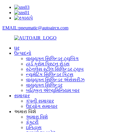
EMAIL:pneumatic@autoaircn.com
ઘર
ઉત્પાદનો
વાયુયુક્ત સિલિન્ડર ટ્યુબિંગ
હાર્ડ ક્રોમ પિસ્ટન રોડ્સ
સ્ટેનલેસ સ્ટીલ સિલિન્ડર ટ્યુબ
ન્યુમેટિક સિલિન્ડર કિટ્સ
વાયુયુક્ત સિલિન્ડર એસેસરીઝ
વાયુયુક્ત સિલિન્ડર
બહિષ્કૃત એલ્યુમિનિયમ બાર
સમાચાર
કંપની સમાચાર
ઉદ્યોગ સમાચાર
અમારા વિશે
અમારા વિશે
ફેક્ટરી
ઇતિહાસ