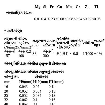
Mg
Si
Fe
Cu
Mn
Cr
Zn
Ti
રાસાયણિક રચના
0.81
0.41
0.23
<0.08
<0.08
<0.04
<0.02
<0.05
સ્પષ્ટીકરણ:
તણાવની
યીલ્ડ
આંતરિક
નમ્રતા
સપાટીની
આંતરિક
જાડાઈ
તીવ્રતા
સ્ટ્રેન્થ
વ્યાસની
સીધીતા
(%)
કઠિનતા
રફનેસ
ભૂલ
(N/mm2)
(N/mm2)
ચોકસાઈ
એસબી
એસ 0.2
એચવી
S8
H9-H11
< 0.6
1/1000
± 1%
157
108
300
એલ્યુમિનિયમ એલોય ટ્યુબની ટોલરન્સ:
એલ્યુમિનિયમ એલોય ટ્યુબનું ટોલરન્સ
બોરનું કદ
ટોલરન્સ
mm
H9(mm)
H10(mm)
H11(mm)
16
0.043
0.07
0.11
20
0.052
0.084
0.13
25
0.052
0.084
0.13
32
0.062
0.1
0.16
40
0.062
0.1
0.16