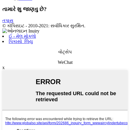
તામારે શુ જાણવુ છે?
તપાસ
© કૉપિરાઇટ - 2010-2021: સર્વાધિકાર સુરક્ષિત.
ઈ - મેલ મોકલો
પિકાસો_લિયુ
વોટ્સેપ
WeChat
x