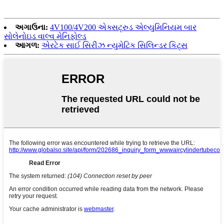
અગાઉના:
4V100/4V200 એક્સટ્રુડ એલ્યુમિનિયમ બાર
સોલેનોઇડ વાલ્વ મેનિફોલ્ડ
આગળ:
એરટેક સાઈ સિરીઝ ન્યુમેટિક સિલિન્ડર કિટ્સ