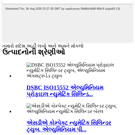
તમારો સંદેશ અહીં લખો અને અમને મોકલો
ઉત્પાદનોની શ્રેણીઓ
DSBC ISO15552 એલ્યુમિનિયમ
પ્રોફાઇલ ન્યુમેટિક સિલિન્ડ...
એસડીએ કોમ્પેક્ટ ન્યુમેટિક સિલિન્ડર
ટ્યુબ, એલ્યુમિનિયમ પી...