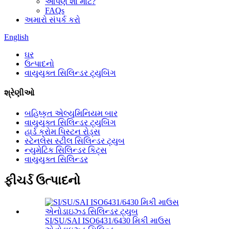
આપણે શા માટે?
FAQs
અમારો સંપર્ક કરો
English
ઘર
ઉત્પાદનો
વાયુયુક્ત સિલિન્ડર ટ્યુબિંગ
શ્રેણીઓ
બહિષ્કૃત એલ્યુમિનિયમ બાર
વાયુયુક્ત સિલિન્ડર ટ્યુબિંગ
હાર્ડ ક્રોમ પિસ્ટન રોડ્સ
સ્ટેનલેસ સ્ટીલ સિલિન્ડર ટ્યુબ
ન્યુમેટિક સિલિન્ડર કિટ્સ
વાયુયુક્ત સિલિન્ડર
ફીચર્ડ ઉત્પાદનો
SI/SU/SAI ISO6431/6430 મિકી માઉસ