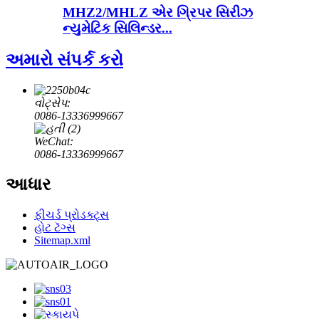
MHZ2/MHLZ એર ગ્રિપર સિરીઝ
ન્યુમેટિક સિલિન્ડર...
અમારો સંપર્ક કરો
વોટ્સેપ:
0086-13336999667
WeChat:
0086-13336999667
આધાર
ફીચર્ડ પ્રોડક્ટ્સ
હોટ ટૅગ્સ
Sitemap.xml