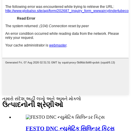
તમારો સંદેશ અહીં લખો અને અમને મોકલો
ઉત્પાદનોની શ્રેણીઓ
FESTO DNC ન્યુમેટિક સિલિન્ડર કિટ્સ