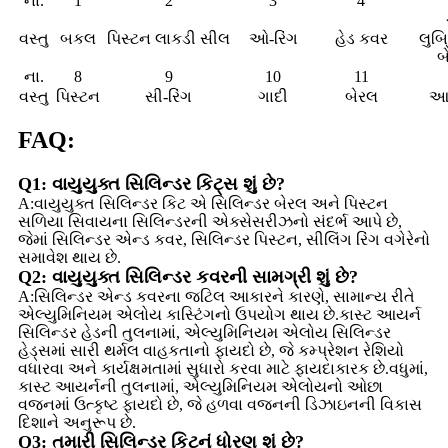
ના.
1
2
3
4
વસ્તુ
બકલ
પિસ્ટન લાકડી સીલ
ઓ-રિંગ
હેડ કવર
લુબ્
બ
ના.
8
9
10
11
વસ્તુ
પિસ્ટન
સી-રિંગ
ગાદી
બેરલ
આ
FAQ:
Q1: વાયુયુક્ત સિલિન્ડર કિટ્સ શું છે?
A:વાયુયુક્ત સિલિન્ડર કિટ એ સિલિન્ડર બેરલ અને પિસ્ટન
સળિયા સિવાયના સિલિન્ડરની એક્સેસરીઝનો સંદર્ભ આપે છે,
જેમાં સિલિન્ડર એન્ડ કવર, સિલિન્ડર પિસ્ટન, સીલિંગ રિંગ વગેરેનો
સમાવેશ થાય છે.
Q2: વાયુયુક્ત સિલિન્ડર કવરની સામગ્રી શું છે?
A:સિલિન્ડર એન્ડ કવરના જટિલ આકારને કારણે, સામાન્ય રીતે
એલ્યુમિનિયમ એલોય કાસ્ટિંગનો ઉપયોગ થાય છે.કાસ્ટ આયર્ન
સિલિન્ડર હેડની તુલનામાં, એલ્યુમિનિયમ એલોય સિલિન્ડર
હેડ્સમાં સારી થર્મલ વાહકતાનો ફાયદો છે, જે કમ્પ્રેશન રેશિયો
વધારવા અને કાર્યક્ષમતામાં સુધારો કરવા માટે ફાયદાકારક છે.વધુમાં,
કાસ્ટ આયર્નની તુલનામાં, એલ્યુમિનિયમ એલોયનો ઓછા
વજનમાં ઉત્કૃષ્ટ ફાયદો છે, જે હળવા વજનની ડિઝાઇનની વિકાસ
દિશાને અનુરૂપ છે.
Q3: તમારી સિલિન્ડર કિટનું ધોરણ શું છે?