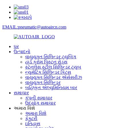
EMAIL:pneumatic@autoaircn.com
ઘર
ઉત્પાદનો
વાયુયુક્ત સિલિન્ડર ટ્યુબિંગ
હાર્ડ ક્રોમ પિસ્ટન રોડ્સ
સ્ટેનલેસ સ્ટીલ સિલિન્ડર ટ્યુબ
ન્યુમેટિક સિલિન્ડર કિટ્સ
વાયુયુક્ત સિલિન્ડર એસેસરીઝ
વાયુયુક્ત સિલિન્ડર
બહિષ્કૃત એલ્યુમિનિયમ બાર
સમાચાર
કંપની સમાચાર
ઉદ્યોગ સમાચાર
અમારા વિશે
અમારા વિશે
ફેક્ટરી
ઇતિહાસ