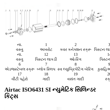
ના.
1
2
વસ્તુ
અખરોટ
કવર કનેક્શન સ્ક્રૂ
પિસ્ટન લ
ના.
12
13
1
વસ્તુ
પિસ્ટન લાકડી
ઓ-રિંગ
પિસ્ટ
6
7
8
એડજસ્ટેબલ સ્ક્રૂ
બ્લોક સ્લિપ
સ્વ લ્યુબ્રિકેટિંગ બેરિંગ
કુસ
હિ
17
18
19
2
વીંટી પહેરો
ગાદી
વસંત ગાદી
સ્ક
Airtac ISO6431 SI ન્યુમેટિક સિલિન્ડર
કિટ્સ