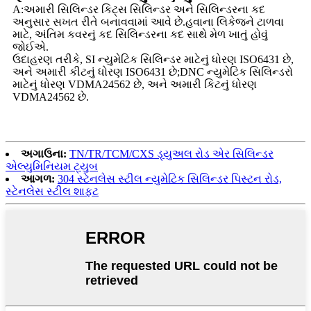
A:અમારી સિલિન્ડર કિટ્સ સિલિન્ડર અને સિલિન્ડરના કદ
અનુસાર સખત રીતે બનાવવામાં આવે છે.હવાના લિકેજને ટાળવા
માટે, અંતિમ કવરનું કદ સિલિન્ડરના કદ સાથે મેળ ખાતું હોવું
જોઈએ.
ઉદાહરણ તરીકે, SI ન્યુમેટિક સિલિન્ડર માટેનું ધોરણ ISO6431 છે,
અને અમારી કીટનું ધોરણ ISO6431 છે;DNC ન્યુમેટિક સિલિન્ડરો
માટેનું ધોરણ VDMA24562 છે, અને અમારી કિટનું ધોરણ
VDMA24562 છે.
અગાઉના:
TN/TR/TCM/CXS ડ્યુઅલ રોડ એર સિલિન્ડર
એલ્યુમિનિયમ ટ્યુબ
આગળ:
304 સ્ટેનલેસ સ્ટીલ ન્યુમેટિક સિલિન્ડર પિસ્ટન રોડ,
સ્ટેનલેસ સ્ટીલ શાફ્ટ