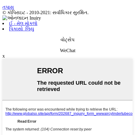
તપાસ
© કૉપિરાઇટ - 2010-2021: સર્વાધિકાર સુરક્ષિત.
ઈ - મેલ મોકલો
પિકાસો_લિયુ
વોટ્સેપ
WeChat
x