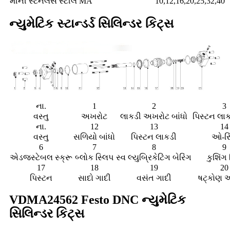
મીની સ્ટેનલેસ સ્ટીલ MA
10,12,16,20,25,32,40
ન્યુમેટિક સ્ટાન્ડર્ડ સિલિન્ડર કિટ્સ
ના.
1
2
3
વસ્તુ
અખરોટ
લાકડી અખરોટ બાંધો
પિસ્ટન લા
ના.
12
13
14
વસ્તુ
સળિયો બાંધો
પિસ્ટન લાકડી
ઓ-રિ
6
7
8
9
એડજસ્ટેબલ સ્ક્રૂ
બ્લોક સ્લિપ
સ્વ લ્યુબ્રિકેટિંગ બેરિંગ
કુશિંગ 
17
18
19
20
પિસ્ટન
સાદો ગાદી
વસંત ગાદી
ષટ્કોણ 
VDMA24562 Festo DNC ન્યુમેટિક
સિલિન્ડર કિટ્સ