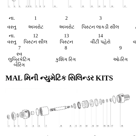
ના.
1
2
3
વસ્તુ
અખરોટ
અખરોટ
પિસ્ટન લાકડી સીલ
ના.
12
13
14
વસ્તુ
પિસ્ટન સીલ
પિસ્ટન
વીંટી પહેરો
વ
7
8
9
સ્વ
લુબ્રિકેટિંગ
કુશિંગ રિંગ
ઓ-રિંગ
બેરિંગ
MAL મિની ન્યુમેટિક સિલિન્ડર KITS