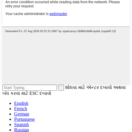
શોધવા માટે એન્ટર દબાવો અથવા
બંધ કરવા માટે ESC દબાવો
English
French
German
Portuguese
Spanish
Russian