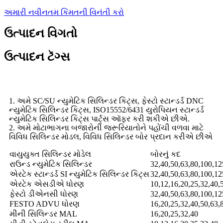
અમારી નવીનતમ કિંમતની વિનંતી કરો
ઉત્પાદન વિગતો
ઉત્પાદન ટૅગ્સ
1. અમે SC/SU ન્યુમેટિક સિલિન્ડર કિટ્સ, ફેસ્ટો સ્ટાન્ડર્ડ DNC
ન્યુમેટિક સિલિન્ડર કિટ્સ, ISO15552/6431 યુરોપિયન સ્ટાન્ડર્ડ
ન્યુમેટિક સિલિન્ડર કિટ્સ પાર્ટ્સ ઑફર કરી શકીએ છીએ.
2. અમે મોટાભાગના બજારોની જરૂરિયાતોને પહોંચી વળવા માટે
વિવિધ સિલિન્ડર મોડલ, વિવિધ સિલિન્ડર બોર પ્રદાન કરીએ છીએ
વાયુયુક્ત સિલિન્ડર મોડેલ
બોરનું કદ
રાઉન્ડ ન્યુમેટિક સિલિન્ડર
32,40,50,63,80,100,12
એરટેક સ્ટાન્ડર્ડ SI ન્યુમેટિક સિલિન્ડર કિટ્સ
32,40,50,63,80,100,12
એરટેક એસડીએ ધોરણ
10,12,16,20,25,32,40,
ફેસ્ટો ડીએનસી ધોરણ
32,40,50,63,80,100,12
FESTO ADVU ધોરણ
16,20,25,32,40,50,63,
મીની સિલિન્ડર MAL
16,20,25,32,40