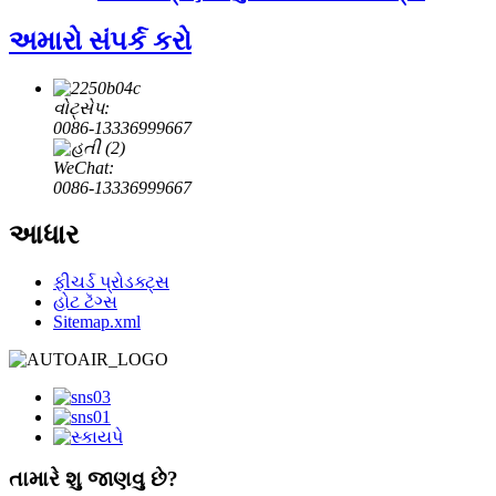
અમારો સંપર્ક કરો
વોટ્સેપ:
0086-13336999667
WeChat:
0086-13336999667
આધાર
ફીચર્ડ પ્રોડક્ટ્સ
હોટ ટૅગ્સ
Sitemap.xml
તામારે શુ જાણવુ છે?