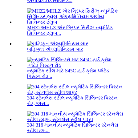
એનોડાઇઝ્ડ સિલિન્ડ...
MHZ2/MHLZ એર ગ્રિપર સિરીઝ ન્યુમેટિક
સિલિન્ડર ટ્યુબ...
બહિષ્કૃત એલ્યુમિનિયમ બાર
ન્યુમેટિક સીલ માટે S45C હાર્ડ ક્રોમ પ્લેટેડ
પિસ્ટન રોડ...
304 સ્ટેનલેસ સ્ટીલ ન્યુમેટિક સિલિન્ડર પિસ્ટન
રોડ, એસ...
304 316 માનનીય ન્યુમેટિક સિલિન્ડર સ્ટેનલેસ
સ્ટીલ ટબ...