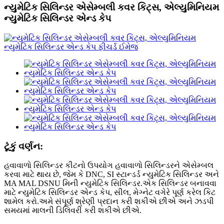
ન્યુમેટિક સિલિન્ડર એસેમ્બલી કવર કિટ્સ, એલ્યુમિનિયમ
ન્યુમેટિક સિલિન્ડર એન્ડ કેપ
ટૂંકું વર્ણન:
હવાવાળો સિલિન્ડર કીટનો ઉપયોગ હવાવાળો સિલિન્ડરને એસેમ્બલ
કરવા માટે થાય છે, જેમ કે DNC, SI સ્ટાન્ડર્ડ ન્યુમેટિક સિલિન્ડર અને
MA MAL DSNU મિની ન્યુમેટિક સિલિન્ડર.એક સિલિન્ડર બનાવવા
માટે ન્યુમેટિક સિલિન્ડર એન્ડ કેપ, સીલ, મેગ્નેટ વગેરે પૂર્ણ કરેલ કિટ
શામેલ કરો.અમે સંપૂર્ણ શ્રેણી પ્રદાન કરી શકીએ છીએ અને ઝડપી
સમયમાં માલની ડિલિવરી કરી શકીએ છીએ.