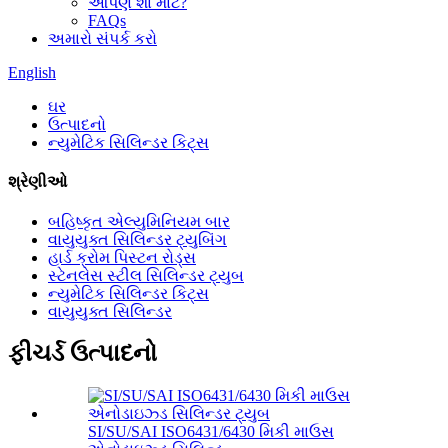
આપણે શા માટે?
FAQs
અમારો સંપર્ક કરો
English
ઘર
ઉત્પાદનો
ન્યુમેટિક સિલિન્ડર કિટ્સ
શ્રેણીઓ
બહિષ્કૃત એલ્યુમિનિયમ બાર
વાયુયુક્ત સિલિન્ડર ટ્યુબિંગ
હાર્ડ ક્રોમ પિસ્ટન રોડ્સ
સ્ટેનલેસ સ્ટીલ સિલિન્ડર ટ્યુબ
ન્યુમેટિક સિલિન્ડર કિટ્સ
વાયુયુક્ત સિલિન્ડર
ફીચર્ડ ઉત્પાદનો
SI/SU/SAI ISO6431/6430 મિકી માઉસ