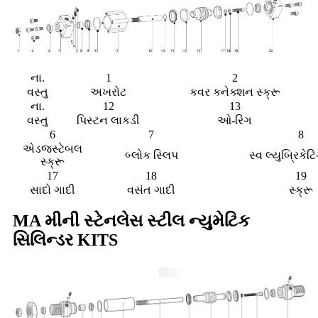
ના.
1
2
વસ્તુ
અખરોટ
કવર કનેક્શન સ્ક્રૂ
ના.
12
13
વસ્તુ
પિસ્ટન લાકડી
ઓ-રિંગ
6
7
8
એડજસ્ટેબલ
બ્લોક સ્લિપ
સ્વ લ્યુબ્રિકેટિ
સ્ક્રૂ
17
18
19
સાદો ગાદી
વસંત ગાદી
સ્ક્રૂ
MA મીની સ્ટેનલેસ સ્ટીલ ન્યુમેટિક
સિલિન્ડર KITS