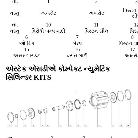
ના.
1
2
3
પિસ્ટન
વસ્તુ
અખરોટ
અખરોટ
સી
ના.
10
11
1
વસ્તુ
વિરોધી બમ્પ ગાદી
પિસ્ટન સીલ
પિસ
6
7
8
ઓ-રિંગ
બેરલ
પિસ્ટન લ
15
16
17
અસર ગાસ્કેટ
વસંત ગાદી
અખરો
એરટેક એસડીએ કોમ્પેક્ટ ન્યુમેટિક
સિલિન્ડર KITS