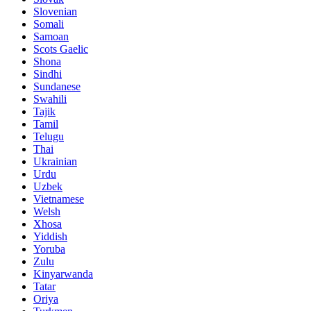
Slovenian
Somali
Samoan
Scots Gaelic
Shona
Sindhi
Sundanese
Swahili
Tajik
Tamil
Telugu
Thai
Ukrainian
Urdu
Uzbek
Vietnamese
Welsh
Xhosa
Yiddish
Yoruba
Zulu
Kinyarwanda
Tatar
Oriya