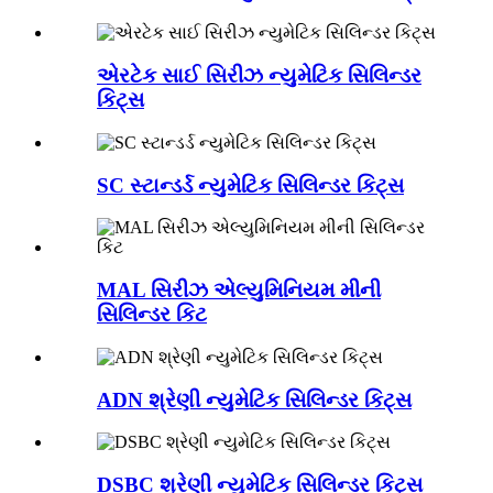
એરટેક સાઈ સિરીઝ ન્યુમેટિક સિલિન્ડર
કિટ્સ
SC સ્ટાન્ડર્ડ ન્યુમેટિક સિલિન્ડર કિટ્સ
MAL સિરીઝ એલ્યુમિનિયમ મીની
સિલિન્ડર કિટ
ADN શ્રેણી ન્યુમેટિક સિલિન્ડર કિટ્સ
DSBC શ્રેણી ન્યુમેટિક સિલિન્ડર કિટ્સ