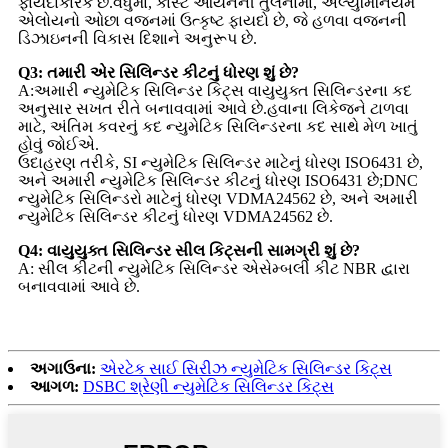
ફાયદાકારક છે.વધુમાં, કાસ્ટ આયર્નની તુલનામાં, એલ્યુમિનિયમ
એલોયનો ઓછા વજનમાં ઉત્કૃષ્ટ ફાયદો છે, જે હળવા વજનની
ડિઝાઇનની વિકાસ દિશાને અનુરૂપ છે.
Q3: તમારી એર સિલિન્ડર કીટનું ધોરણ શું છે?
A:અમારી ન્યુમેટિક સિલિન્ડર કિટ્સ વાયુયુક્ત સિલિન્ડરના કદ
અનુસાર સખત રીતે બનાવવામાં આવે છે.હવાના લિકેજને ટાળવા
માટે, અંતિમ કવરનું કદ ન્યુમેટિક સિલિન્ડરના કદ સાથે મેળ ખાતું
હોવું જોઈએ.
ઉદાહરણ તરીકે, SI ન્યુમેટિક સિલિન્ડર માટેનું ધોરણ ISO6431 છે,
અને અમારી ન્યુમેટિક સિલિન્ડર કીટનું ધોરણ ISO6431 છે;DNC
ન્યુમેટિક સિલિન્ડરો માટેનું ધોરણ VDMA24562 છે, અને અમારી
ન્યુમેટિક સિલિન્ડર કીટનું ધોરણ VDMA24562 છે.
Q4: વાયુયુક્ત સિલિન્ડર સીલ કિટ્સની સામગ્રી શું છે?
A: સીલ કીટની ન્યુમેટિક સિલિન્ડર એસેમ્બલી કીટ NBR દ્વારા
બનાવવામાં આવે છે.
અગાઉના:
એરટેક સાઈ સિરીઝ ન્યુમેટિક સિલિન્ડર કિટ્સ
આગળ:
DSBC શ્રેણી ન્યુમેટિક સિલિન્ડર કિટ્સ