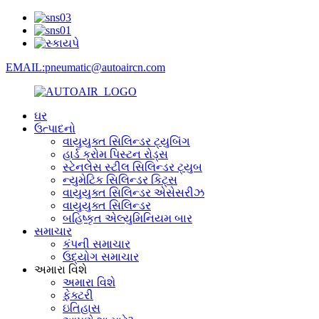
EMAIL:pneumatic@autoaircn.com
ઘર
ઉત્પાદનો
વાયુયુક્ત સિલિન્ડર ટ્યુબિંગ
હાર્ડ ક્રોમ પિસ્ટન રોડ્સ
સ્ટેનલેસ સ્ટીલ સિલિન્ડર ટ્યુબ
ન્યુમેટિક સિલિન્ડર કિટ્સ
વાયુયુક્ત સિલિન્ડર એસેસરીઝ
વાયુયુક્ત સિલિન્ડર
બહિષ્કૃત એલ્યુમિનિયમ બાર
સમાચાર
કંપની સમાચાર
ઉદ્યોગ સમાચાર
અમારા વિશે
અમારા વિશે
ફેક્ટરી
ઇતિહાસ