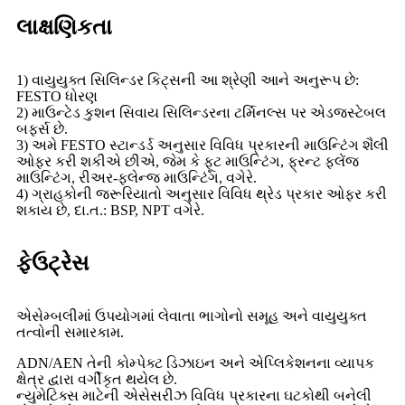
લાક્ષણિકતા
1) વાયુયુક્ત સિલિન્ડર કિટ્સની આ શ્રેણી આને અનુરૂપ છે:
FESTO ધોરણ
2) માઉન્ટેડ કુશન સિવાય સિલિન્ડરના ટર્મિનલ્સ પર એડજસ્ટેબલ
બફર્સ છે.
3) અમે FESTO સ્ટાન્ડર્ડ અનુસાર વિવિધ પ્રકારની માઉન્ટિંગ શૈલી
ઓફર કરી શકીએ છીએ, જેમ કે ફૂટ માઉન્ટિંગ, ફ્રન્ટ ફ્લેંજ
માઉન્ટિંગ, રીઅર-ફ્લેન્જ માઉન્ટિંગ, વગેરે.
4) ગ્રાહકોની જરૂરિયાતો અનુસાર વિવિધ થ્રેડ પ્રકાર ઓફર કરી
શકાય છે, દા.ત.: BSP, NPT વગેરે.
ફેઉટ્રેસ
એસેમ્બલીમાં ઉપયોગમાં લેવાતા ભાગોનો સમૂહ અને વાયુયુક્ત
તત્વોની સમારકામ.
ADN/AEN તેની કોમ્પેક્ટ ડિઝાઇન અને એપ્લિકેશનના વ્યાપક
ક્ષેત્ર દ્વારા વર્ગીકૃત થયેલ છે.
ન્યુમેટિક્સ માટેની એસેસરીઝ વિવિધ પ્રકારના ઘટકોથી બનેલી