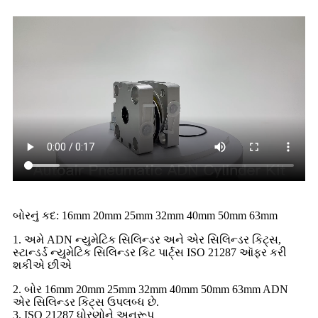
બોરનું કદ: 16mm 20mm 25mm 32mm 40mm 50mm 63mm
1. અમે ADN ન્યુમેટિક સિલિન્ડર અને એર સિલિન્ડર કિટ્સ,
સ્ટાન્ડર્ડ ન્યુમેટિક સિલિન્ડર કિટ પાર્ટ્સ ISO 21287 ઑફર કરી
શકીએ છીએ
2. બોર 16mm 20mm 25mm 32mm 40mm 50mm 63mm ADN
એર સિલિન્ડર કિટ્સ ઉપલબ્ધ છે.
3. ISO 21287 ધોરણોને અનુરૂપ