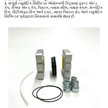
4. સંપૂર્ણ ન્યુમેટિક સિલિન્ડર એસેમ્બલી કિટ્સમાં ફ્રન્ટ એન્ડ
કેપ, રીઅર એન્ડ કેપ, પિસ્ટન, તમામ સીલ, તમામ સ્ક્રૂ, મેગ્નેટિક
રિંગ, પીટીએફઇ-રિંગ અને ઇક્ટ., માત્ર પિસ્ટન રોડ અને ન્યુમેટિક
સિલિન્ડર પ્રોફાઇલ સિવાયનો સમાવેશ થાય છે.