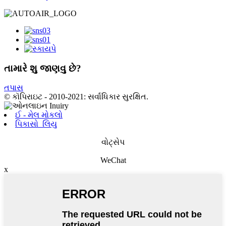
તામારે શુ જાણવુ છે?
તપાસ
© કૉપિરાઇટ - 2010-2021: સર્વાધિકાર સુરક્ષિત.
ઈ - મેલ મોકલો
પિકાસો_લિયુ
વોટ્સેપ
WeChat
x