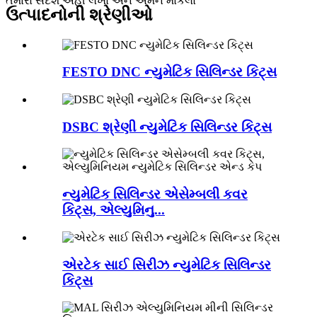
તમારો સંદેશ અહીં લખો અને અમને મોકલો
ઉત્પાદનોની શ્રેણીઓ
FESTO DNC ન્યુમેટિક સિલિન્ડર કિટ્સ
DSBC શ્રેણી ન્યુમેટિક સિલિન્ડર કિટ્સ
ન્યુમેટિક સિલિન્ડર એસેમ્બલી કવર
કિટ્સ, એલ્યુમિનુ...
એરટેક સાઈ સિરીઝ ન્યુમેટિક સિલિન્ડર
કિટ્સ